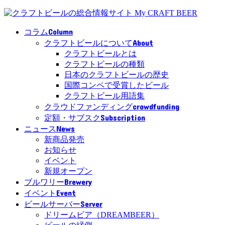
Column
コラム
About
クラフトビールについて
クラフトビールとは
クラフトビールの種類
日本のクラフトビールの歴史
国際コンペで受賞したビール
クラフトビール用語集
crowdfunding
クラウドファンディング
Subscription
定額・サブスク
News
ニュース
新商品発売
お知らせ
イベント
新規オープン
Brewery
ブルワリー
Event
イベント
Server
ビールサーバー
ドリームビア（DREAMBEER）