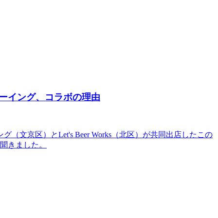
ーイング、コラボの理由
）とLet's Beer Works（北区）が共同出店したこの
を聞きました。