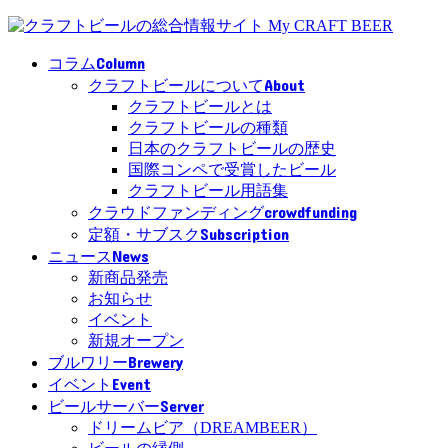
Column
コラム
About
クラフトビールについて
クラフトビールとは
クラフトビールの種類
日本のクラフトビールの歴史
国際コンペで受賞したビール
クラフトビール用語集
crowdfunding
クラウドファンディング
Subscription
定額・サブスク
News
ニュース
新商品発売
お知らせ
イベント
新規オープン
Brewery
ブルワリー
Event
イベント
Server
ビールサーバー
ドリームビア（DREAMBEER）