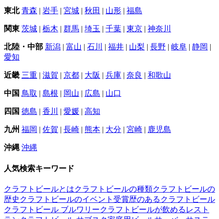
東北
青森
|
岩手
|
宮城
|
秋田
|
山形
|
福島
関東
茨城
|
栃木
|
群馬
|
埼玉
|
千葉
|
東京
|
神奈川
北陸・中部
新潟
|
富山
|
石川
|
福井
|
山梨
|
長野
|
岐阜
|
静岡
|
愛知
近畿
三重
|
滋賀
|
京都
|
大阪
|
兵庫
|
奈良
|
和歌山
中国
鳥取
|
島根
|
岡山
|
広島
|
山口
四国
徳島
|
香川
|
愛媛
|
高知
九州
福岡
|
佐賀
|
長崎
|
熊本
|
大分
|
宮崎
|
鹿児島
沖縄
沖縄
人気検索キーワード
クラフトビールとは
クラフトビールの種類
クラフトビールの
歴史
クラフトビールのイベント
受賞歴のあるクラフトビール
クラフトビール ブルワリー
クラフトビールが飲めるレスト