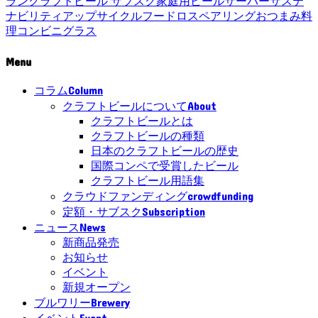
ラン
クラフトビール サブスク
家庭用ビールサーバー
サステ
ナビリティ
アップサイクル
フードロス
ペアリング
おつまみ
料
理
コンビニ
グラス
Menu
Column
コラム
About
クラフトビールについて
クラフトビールとは
クラフトビールの種類
日本のクラフトビールの歴史
国際コンペで受賞したビール
クラフトビール用語集
crowdfunding
クラウドファンディング
Subscription
定額・サブスク
News
ニュース
新商品発売
お知らせ
イベント
新規オープン
Brewery
ブルワリー
Event