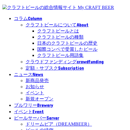
Column
コラム
About
クラフトビールについて
クラフトビールとは
クラフトビールの種類
日本のクラフトビールの歴史
国際コンペで受賞したビール
クラフトビール用語集
crowdfunding
クラウドファンディング
Subscription
定額・サブスク
News
ニュース
新商品発売
お知らせ
イベント
新規オープン
Brewery
ブルワリー
Event
イベント
Server
ビールサーバー
ドリームビア（DREAMBEER）