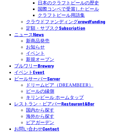
日本のクラフトビールの歴史
国際コンペで受賞したビール
クラフトビール用語集
crowdfunding
クラウドファンディング
Subscription
定額・サブスク
News
ニュース
新商品発売
お知らせ
イベント
新規オープン
Brewery
ブルワリー
Event
イベント
Server
ビールサーバー
ドリームビア（DREAMBEER）
ビールの縁側
キリンビール ホームタップ
Restaurant&Bar
レストラン・ビアバー
国内から探す
海外から探す
ビアガーデン
Contact
お問い合わせ