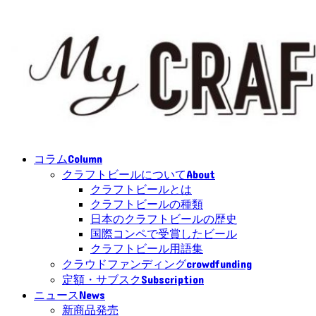
Column
コラム
About
クラフトビールについて
クラフトビールとは
クラフトビールの種類
日本のクラフトビールの歴史
国際コンペで受賞したビール
クラフトビール用語集
crowdfunding
クラウドファンディング
Subscription
定額・サブスク
News
ニュース
新商品発売