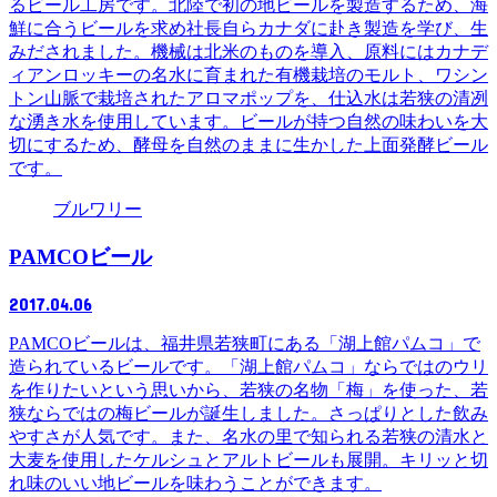
るビール工房です。北陸で初の地ビールを製造するため、海
鮮に合うビールを求め社長自らカナダに赴き製造を学び、生
みだされました。機械は北米のものを導入、原料にはカナデ
ィアンロッキーの名水に育まれた有機栽培のモルト、ワシン
トン山脈で栽培されたアロマポップを、仕込水は若狭の清冽
な湧き水を使用しています。ビールが持つ自然の味わいを大
切にするため、酵母を自然のままに生かした上面発酵ビール
です。
ブルワリー
PAMCOビール
2017.04.06
PAMCOビールは、福井県若狭町にある「湖上館パムコ」で
造られているビールです。「湖上館パムコ」ならではのウリ
を作りたいという思いから、若狭の名物「梅」を使った、若
狭ならではの梅ビールが誕生しました。さっぱりとした飲み
やすさが人気です。また、名水の里で知られる若狭の清水と
大麦を使用したケルシュとアルトビールも展開。キリッと切
れ味のいい地ビールを味わうことができます。