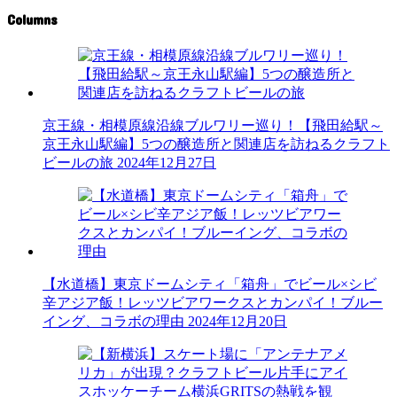
Columns
京王線・相模原線沿線ブルワリー巡り！【飛田給駅～
京王永山駅編】5つの醸造所と関連店を訪ねるクラフト
ビールの旅
2024年12月27日
【水道橋】東京ドームシティ「箱舟」でビール×シビ
辛アジア飯！レッツビアワークスとカンパイ！ブルー
イング、コラボの理由
2024年12月20日