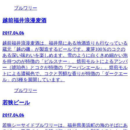
ブルワリー
越前福井浪漫麦酒
2017.04.06
越前福井浪漫麦酒は、福井県にある地酒造りも行なっている
蔵元「越の磯」が製造するビールです。麦芽100％のコクの
ある深い味わいを楽しめます。雪のように白くきめ細かい泡
を持つのが特徴の「ピルスナー」、焙煎モルトによるアンバ
ー（琥珀色）とコクが特徴の「アーバンエール」、焙煎モル
トによる濃褐色で、コクと芳醇な香りが特徴の「ダークエー
ル」の3種を展開しています。
ブルワリー
若狭ビール
2017.04.06
若狭シーサイドブルワリーは、福井県美浜町の海のそばにあ