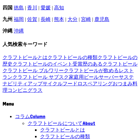
四国
徳島
|
香川
|
愛媛
|
高知
九州
福岡
|
佐賀
|
長崎
|
熊本
|
大分
|
宮崎
|
鹿児島
沖縄
沖縄
人気検索キーワード
クラフトビールとは
クラフトビールの種類
クラフトビールの
歴史
クラフトビールのイベント
受賞歴のあるクラフトビール
クラフトビール ブルワリー
クラフトビールが飲めるレスト
ラン
クラフトビール サブスク
家庭用ビールサーバー
サステ
ナビリティ
アップサイクル
フードロス
ペアリング
おつまみ
料
理
コンビニ
グラス
Menu
Column
コラム
About
クラフトビールについて
クラフトビールとは
クラフトビールの種類