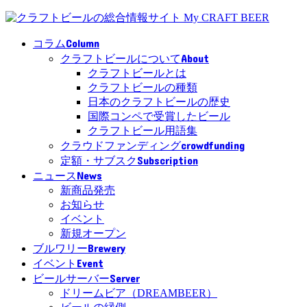
Column
コラム
About
クラフトビールについて
クラフトビールとは
クラフトビールの種類
日本のクラフトビールの歴史
国際コンペで受賞したビール
クラフトビール用語集
crowdfunding
クラウドファンディング
Subscription
定額・サブスク
News
ニュース
新商品発売
お知らせ
イベント
新規オープン
Brewery
ブルワリー
Event
イベント
Server
ビールサーバー
ドリームビア（DREAMBEER）