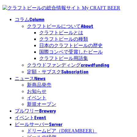
Column
コラム
About
クラフトビールについて
クラフトビールとは
クラフトビールの種類
日本のクラフトビールの歴史
国際コンペで受賞したビール
クラフトビール用語集
crowdfunding
クラウドファンディング
Subscription
定額・サブスク
News
ニュース
新商品発売
お知らせ
イベント
新規オープン
Brewery
ブルワリー
Event
イベント
Server
ビールサーバー
ドリームビア（DREAMBEER）