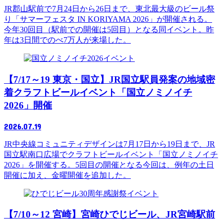
JR郡山駅前で7月24日から26日まで、東北最大級のビール祭
り「サマーフェスタ IN KORIYAMA 2026」が開催される。
今年30回目（駅前での開催は5回目）となる同イベント。昨
年は3日間でのべ7万人が来場した。
イベント
【7/17～19 東京・国立】JR国立駅員発案の地域密
着クラフトビールイベント「国立ノミノイチ
2026」開催
2026.07.19
JR中央線コミュニティデザインは7月17日から19日まで、JR
国立駅南口広場でクラフトビールイベント「国立ノミノイチ
2026」を開催する。5回目の開催となる今回は、例年の土日
開催に加え、金曜開催を追加した。
イベント
【7/10～12 宮崎】宮崎ひでじビール、JR宮崎駅前