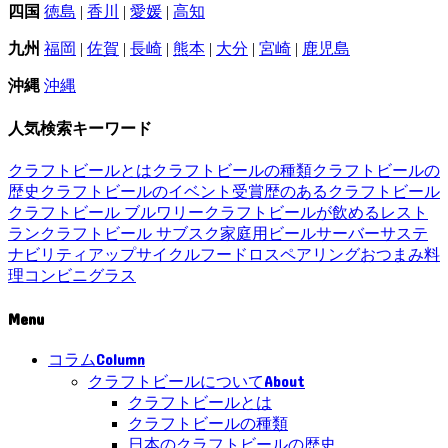
四国
徳島
|
香川
|
愛媛
|
高知
九州
福岡
|
佐賀
|
長崎
|
熊本
|
大分
|
宮崎
|
鹿児島
沖縄
沖縄
人気検索キーワード
クラフトビールとは
クラフトビールの種類
クラフトビールの
歴史
クラフトビールのイベント
受賞歴のあるクラフトビール
クラフトビール ブルワリー
クラフトビールが飲めるレスト
ラン
クラフトビール サブスク
家庭用ビールサーバー
サステ
ナビリティ
アップサイクル
フードロス
ペアリング
おつまみ
料
理
コンビニ
グラス
Menu
Column
コラム
About
クラフトビールについて
クラフトビールとは
クラフトビールの種類
日本のクラフトビールの歴史