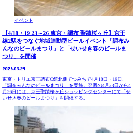
イベント
【4/18・19 23～26 東京・調布 聖蹟桜ヶ丘】京王
線2駅をつなぐ地域連動型ビールイベント「調布み
んなのビールまつり」と「せいせき春のビールま
つり」を開催
2026.03.29
東京・トリエ京王調布C館北側てつみちで4月18日・19日、
「調布みんなのビールまつり」を実施。翌週の4月23日から4
月26日には、京王聖蹟桜ヶ丘ショッピングセンターにて「せ
いせき春のビールまつり」を開催する。