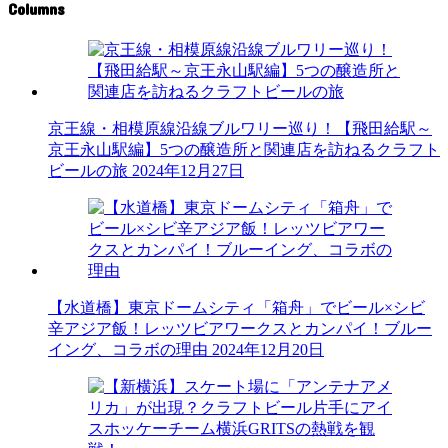
Columns
京王線・相模原線沿線ブルワリー巡り！【飛田給駅～
京王永山駅編】5つの醸造所と関連店を訪ねるクラフト
ビールの旅
2024年12月27日
【水道橋】東京ドームシティ「箱舟」でビール×シビ
辛アジア飯！レッツビアワークスとカンパイ！ブルー
イング、コラボの理由
2024年12月20日