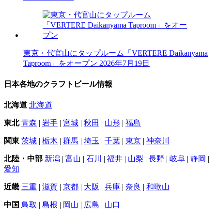
東京・代官山にタップルーム「VERTERE Daikanyama
Taproom」をオープン
2026年7月19日
日本各地のクラフトビール情報
北海道
北海道
東北
青森
|
岩手
|
宮城
|
秋田
|
山形
|
福島
関東
茨城
|
栃木
|
群馬
|
埼玉
|
千葉
|
東京
|
神奈川
北陸・中部
新潟
|
富山
|
石川
|
福井
|
山梨
|
長野
|
岐阜
|
静岡
|
愛知
近畿
三重
|
滋賀
|
京都
|
大阪
|
兵庫
|
奈良
|
和歌山
中国
鳥取
|
島根
|
岡山
|
広島
|
山口