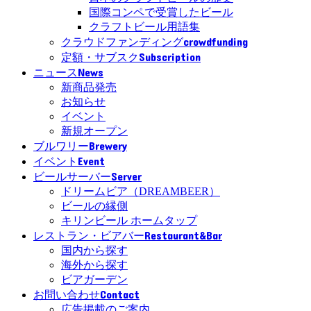
国際コンペで受賞したビール
クラフトビール用語集
crowdfunding
クラウドファンディング
Subscription
定額・サブスク
News
ニュース
新商品発売
お知らせ
イベント
新規オープン
Brewery
ブルワリー
Event
イベント
Server
ビールサーバー
ドリームビア（DREAMBEER）
ビールの縁側
キリンビール ホームタップ
Restaurant&Bar
レストラン・ビアバー
国内から探す
海外から探す
ビアガーデン
Contact
お問い合わせ
広告掲載のご案内