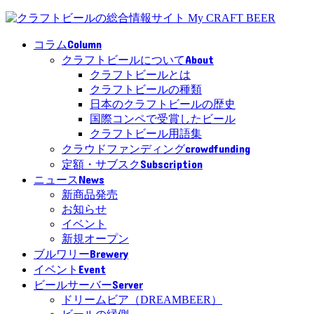
Column
コラム
About
クラフトビールについて
クラフトビールとは
クラフトビールの種類
日本のクラフトビールの歴史
国際コンペで受賞したビール
クラフトビール用語集
crowdfunding
クラウドファンディング
Subscription
定額・サブスク
News
ニュース
新商品発売
お知らせ
イベント
新規オープン
Brewery
ブルワリー
Event
イベント
Server
ビールサーバー
ドリームビア（DREAMBEER）