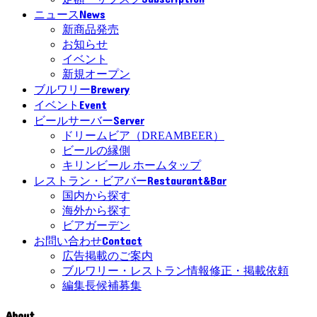
News
ニュース
新商品発売
お知らせ
イベント
新規オープン
Brewery
ブルワリー
Event
イベント
Server
ビールサーバー
ドリームビア（DREAMBEER）
ビールの縁側
キリンビール ホームタップ
Restaurant&Bar
レストラン・ビアバー
国内から探す
海外から探す
ビアガーデン
Contact
お問い合わせ
広告掲載のご案内
ブルワリー・レストラン情報修正・掲載依頼
編集長候補募集
About