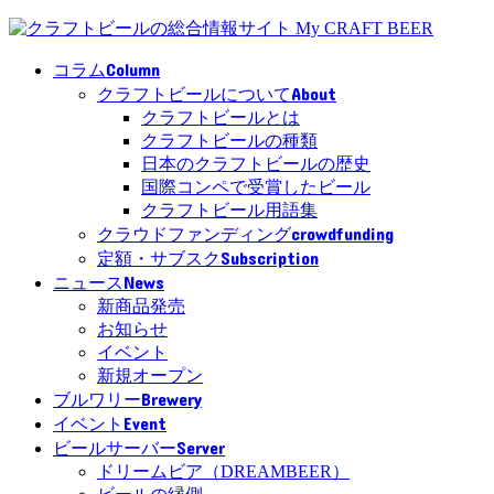
Column
コラム
About
クラフトビールについて
クラフトビールとは
クラフトビールの種類
日本のクラフトビールの歴史
国際コンペで受賞したビール
クラフトビール用語集
crowdfunding
クラウドファンディング
Subscription
定額・サブスク
News
ニュース
新商品発売
お知らせ
イベント
新規オープン
Brewery
ブルワリー
Event
イベント
Server
ビールサーバー
ドリームビア（DREAMBEER）