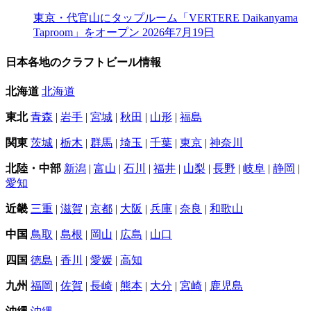
東京・代官山にタップルーム「VERTERE Daikanyama
Taproom」をオープン
2026年7月19日
日本各地のクラフトビール情報
北海道
北海道
東北
青森
|
岩手
|
宮城
|
秋田
|
山形
|
福島
関東
茨城
|
栃木
|
群馬
|
埼玉
|
千葉
|
東京
|
神奈川
北陸・中部
新潟
|
富山
|
石川
|
福井
|
山梨
|
長野
|
岐阜
|
静岡
|
愛知
近畿
三重
|
滋賀
|
京都
|
大阪
|
兵庫
|
奈良
|
和歌山
中国
鳥取
|
島根
|
岡山
|
広島
|
山口
四国
徳島
|
香川
|
愛媛
|
高知
九州
福岡
|
佐賀
|
長崎
|
熊本
|
大分
|
宮崎
|
鹿児島