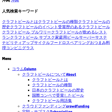
沖縄
沖縄
人気検索キーワード
クラフトビールとは
クラフトビールの種類
クラフトビールの
歴史
クラフトビールのイベント
受賞歴のあるクラフトビール
クラフトビール ブルワリー
クラフトビールが飲めるレスト
ラン
クラフトビール サブスク
家庭用ビールサーバー
サステ
ナビリティ
アップサイクル
フードロス
ペアリング
おつまみ
料
理
コンビニ
グラス
Menu
Column
コラム
About
クラフトビールについて
クラフトビールとは
クラフトビールの種類
日本のクラフトビールの歴史
国際コンペで受賞したビール
クラフトビール用語集
crowdfunding
クラウドファンディング
Subscription
定額・サブスク