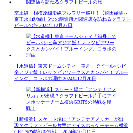
京王線・相模原線沿線ブルワリー巡り！【飛田給駅～
京王永山駅編】5つの醸造所と関連店を訪ねるクラフト
ビールの旅
2024年12月27日
【水道橋】東京ドームシティ「箱舟」でビール×シビ
辛アジア飯！レッツビアワークスとカンパイ！ブルー
イング、コラボの理由
2024年12月20日
【新横浜】スケート場に「アンテナアメリカ」が出
現？クラフトビール片手にアイスホッケーチーム横浜
GRITSの熱戦を観戦！
2024年10月11日