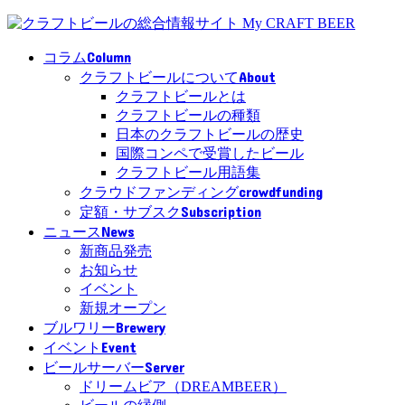
Column
コラム
About
クラフトビールについて
クラフトビールとは
クラフトビールの種類
日本のクラフトビールの歴史
国際コンペで受賞したビール
クラフトビール用語集
crowdfunding
クラウドファンディング
Subscription
定額・サブスク
News
ニュース
新商品発売
お知らせ
イベント
新規オープン
Brewery
ブルワリー
Event
イベント
Server
ビールサーバー
ドリームビア（DREAMBEER）