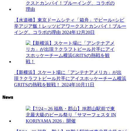
【水道橋】東京ドームシティ「箱舟」でビール×シビ
辛アジア飯！レッツビアワークスとカンパイ！ブルー
イング、コラボの理由
2024年12月20日
【新横浜】スケート場に「アンテナアメリカ」が出
現？クラフトビール片手にアイスホッケーチーム横浜
GRITSの熱戦を観戦！
2024年10月11日
News