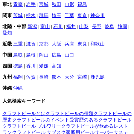
東北
青森
|
岩手
|
宮城
|
秋田
|
山形
|
福島
関東
茨城
|
栃木
|
群馬
|
埼玉
|
千葉
|
東京
|
神奈川
北陸・中部
新潟
|
富山
|
石川
|
福井
|
山梨
|
長野
|
岐阜
|
静岡
|
愛知
近畿
三重
|
滋賀
|
京都
|
大阪
|
兵庫
|
奈良
|
和歌山
中国
鳥取
|
島根
|
岡山
|
広島
|
山口
四国
徳島
|
香川
|
愛媛
|
高知
九州
福岡
|
佐賀
|
長崎
|
熊本
|
大分
|
宮崎
|
鹿児島
沖縄
沖縄
人気検索キーワード
クラフトビールとは
クラフトビールの種類
クラフトビールの
歴史
クラフトビールのイベント
受賞歴のあるクラフトビール
クラフトビール ブルワリー
クラフトビールが飲めるレスト
ラン
クラフトビール サブスク
家庭用ビールサーバー
サステ