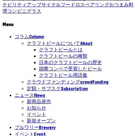
ナビリティ
アップサイクル
フードロス
ペアリング
おつまみ
料
理
コンビニ
グラス
Menu
Column
コラム
About
クラフトビールについて
クラフトビールとは
クラフトビールの種類
日本のクラフトビールの歴史
国際コンペで受賞したビール
クラフトビール用語集
crowdfunding
クラウドファンディング
Subscription
定額・サブスク
News
ニュース
新商品発売
お知らせ
イベント
新規オープン
Brewery
ブルワリー
Event
イベント