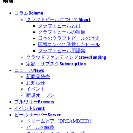
Menu
Column
コラム
About
クラフトビールについて
クラフトビールとは
クラフトビールの種類
日本のクラフトビールの歴史
国際コンペで受賞したビール
クラフトビール用語集
crowdfunding
クラウドファンディング
Subscription
定額・サブスク
News
ニュース
新商品発売
お知らせ
イベント
新規オープン
Brewery
ブルワリー
Event
イベント
Server
ビールサーバー
ドリームビア（DREAMBEER）
ビールの縁側