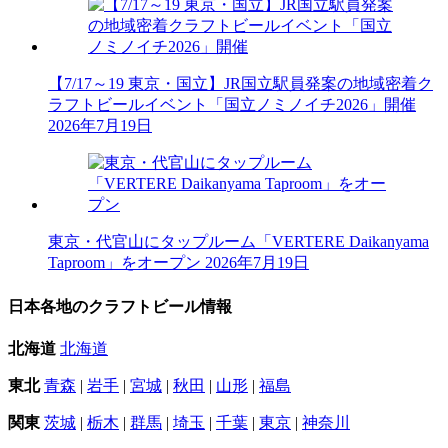
【7/17～19 東京・国立】JR国立駅員発案の地域密着ク
ラフトビールイベント「国立ノミノイチ2026」開催
2026年7月19日
東京・代官山にタップルーム「VERTERE Daikanyama
Taproom」をオープン
2026年7月19日
日本各地のクラフトビール情報
北海道
北海道
東北
青森
|
岩手
|
宮城
|
秋田
|
山形
|
福島
関東
茨城
|
栃木
|
群馬
|
埼玉
|
千葉
|
東京
|
神奈川