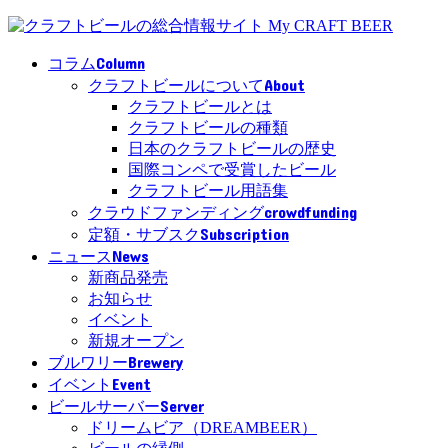
Column
コラム
About
クラフトビールについて
クラフトビールとは
クラフトビールの種類
日本のクラフトビールの歴史
国際コンペで受賞したビール
クラフトビール用語集
crowdfunding
クラウドファンディング
Subscription
定額・サブスク
News
ニュース
新商品発売
お知らせ
イベント
新規オープン
Brewery
ブルワリー
Event
イベント
Server
ビールサーバー
ドリームビア（DREAMBEER）