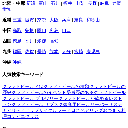
北陸・中部
新潟
|
富山
|
石川
|
福井
|
山梨
|
長野
|
岐阜
|
静岡
|
愛知
近畿
三重
|
滋賀
|
京都
|
大阪
|
兵庫
|
奈良
|
和歌山
中国
鳥取
|
島根
|
岡山
|
広島
|
山口
四国
徳島
|
香川
|
愛媛
|
高知
九州
福岡
|
佐賀
|
長崎
|
熊本
|
大分
|
宮崎
|
鹿児島
沖縄
沖縄
人気検索キーワード
クラフトビールとは
クラフトビールの種類
クラフトビールの
歴史
クラフトビールのイベント
受賞歴のあるクラフトビール
クラフトビール ブルワリー
クラフトビールが飲めるレスト
ラン
クラフトビール サブスク
家庭用ビールサーバー
サステ
ナビリティ
アップサイクル
フードロス
ペアリング
おつまみ
料
理
コンビニ
グラス