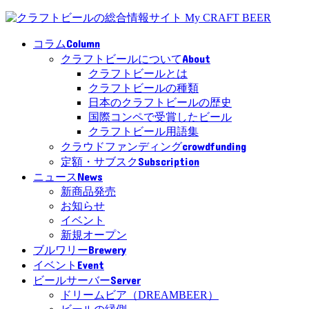
Column
コラム
About
クラフトビールについて
クラフトビールとは
クラフトビールの種類
日本のクラフトビールの歴史
国際コンペで受賞したビール
クラフトビール用語集
crowdfunding
クラウドファンディング
Subscription
定額・サブスク
News
ニュース
新商品発売
お知らせ
イベント
新規オープン
Brewery
ブルワリー
Event
イベント
Server
ビールサーバー
ドリームビア（DREAMBEER）