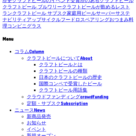
歴史
クラフトビールのイベント
受賞歴のあるクラフトビール
クラフトビール ブルワリー
クラフトビールが飲めるレスト
ラン
クラフトビール サブスク
家庭用ビールサーバー
サステ
ナビリティ
アップサイクル
フードロス
ペアリング
おつまみ
料
理
コンビニ
グラス
Menu
Column
コラム
About
クラフトビールについて
クラフトビールとは
クラフトビールの種類
日本のクラフトビールの歴史
国際コンペで受賞したビール
クラフトビール用語集
crowdfunding
クラウドファンディング
Subscription
定額・サブスク
News
ニュース
新商品発売
お知らせ
イベント
新規オープン