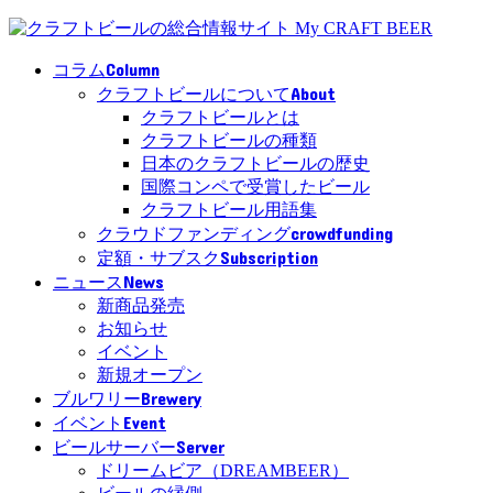
Column
コラム
About
クラフトビールについて
クラフトビールとは
クラフトビールの種類
日本のクラフトビールの歴史
国際コンペで受賞したビール
クラフトビール用語集
crowdfunding
クラウドファンディング
Subscription
定額・サブスク
News
ニュース
新商品発売
お知らせ
イベント
新規オープン
Brewery
ブルワリー
Event
イベント
Server
ビールサーバー
ドリームビア（DREAMBEER）