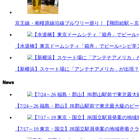
京王線・相模原線沿線ブルワリー巡り！【飛田給駅～京
【水道橋】東京ドームシティ「箱舟」でビール×シビ辛
【新横浜】スケート場に「アンテナアメリカ」が出現？
News
【7/24～26 福島・郡山】JR郡山駅前で東北最大級のビール
【7/17～19 東京・国立】JR国立駅員発案の地域密着