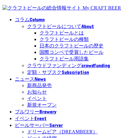
Column
コラム
About
クラフトビールについて
クラフトビールとは
クラフトビールの種類
日本のクラフトビールの歴史
国際コンペで受賞したビール
クラフトビール用語集
crowdfunding
クラウドファンディング
Subscription
定額・サブスク
News
ニュース
新商品発売
お知らせ
イベント
新規オープン
Brewery
ブルワリー
Event
イベント
Server
ビールサーバー
ドリームビア（DREAMBEER）