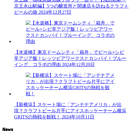
京王永山駅編】5つの醸造所と関連店を訪ねるクラフト
ビールの旅
2024年12月27日
【水道橋】東京ドームシティ「箱舟」でビール×シビ
辛アジア飯！レッツビアワークスとカンパイ！ブルー
イング、コラボの理由
2024年12月20日
【新横浜】スケート場に「アンテナアメリカ」が出
現？クラフトビール片手にアイスホッケーチーム横浜
GRITSの熱戦を観戦！
2024年10月11日
News