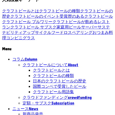
クラフトビールとは
クラフトビールの種類
クラフトビールの
歴史
クラフトビールのイベント
受賞歴のあるクラフトビール
クラフトビール ブルワリー
クラフトビールが飲めるレスト
ラン
クラフトビール サブスク
家庭用ビールサーバー
サステ
ナビリティ
アップサイクル
フードロス
ペアリング
おつまみ
料
理
コンビニ
グラス
Menu
Column
コラム
About
クラフトビールについて
クラフトビールとは
クラフトビールの種類
日本のクラフトビールの歴史
国際コンペで受賞したビール
クラフトビール用語集
crowdfunding
クラウドファンディング
Subscription
定額・サブスク
News
ニュース
新商品発売