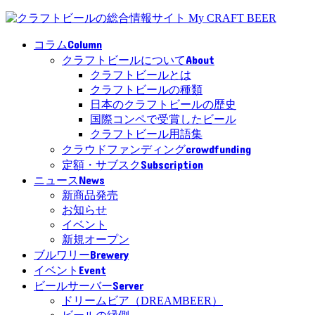
Column
コラム
About
クラフトビールについて
クラフトビールとは
クラフトビールの種類
日本のクラフトビールの歴史
国際コンペで受賞したビール
クラフトビール用語集
crowdfunding
クラウドファンディング
Subscription
定額・サブスク
News
ニュース
新商品発売
お知らせ
イベント
新規オープン
Brewery
ブルワリー
Event
イベント
Server
ビールサーバー
ドリームビア（DREAMBEER）