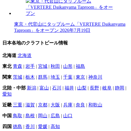
東京・代官山にタップルーム「VERTERE Daikanyama
Taproom」をオープン
2026年7月19日
日本各地のクラフトビール情報
北海道
北海道
東北
青森
|
岩手
|
宮城
|
秋田
|
山形
|
福島
関東
茨城
|
栃木
|
群馬
|
埼玉
|
千葉
|
東京
|
神奈川
北陸・中部
新潟
|
富山
|
石川
|
福井
|
山梨
|
長野
|
岐阜
|
静岡
|
愛知
近畿
三重
|
滋賀
|
京都
|
大阪
|
兵庫
|
奈良
|
和歌山
中国
鳥取
|
島根
|
岡山
|
広島
|
山口
四国
徳島
|
香川
|
愛媛
|
高知