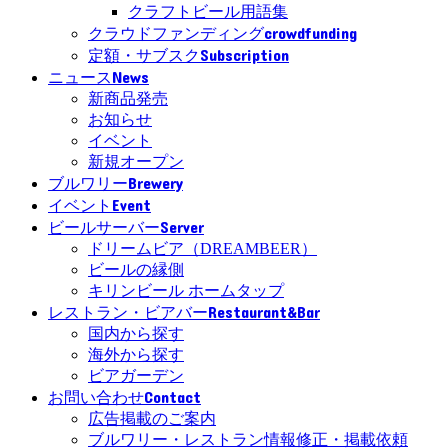
クラフトビール用語集
crowdfunding
クラウドファンディング
Subscription
定額・サブスク
News
ニュース
新商品発売
お知らせ
イベント
新規オープン
Brewery
ブルワリー
Event
イベント
Server
ビールサーバー
ドリームビア（DREAMBEER）
ビールの縁側
キリンビール ホームタップ
Restaurant&Bar
レストラン・ビアバー
国内から探す
海外から探す
ビアガーデン
Contact
お問い合わせ
広告掲載のご案内
ブルワリー・レストラン情報修正・掲載依頼