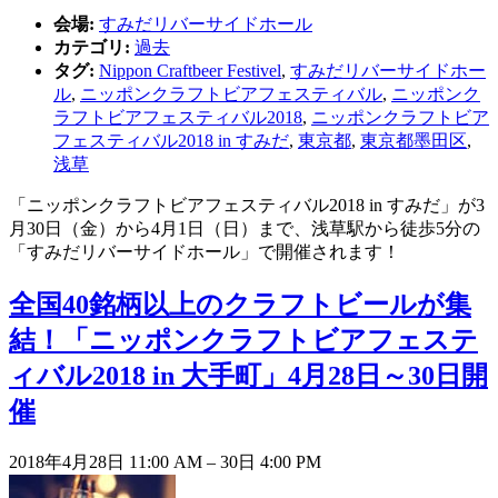
会場:
すみだリバーサイドホール
カテゴリ:
過去
タグ:
Nippon Craftbeer Festivel
,
すみだリバーサイドホー
ル
,
ニッポンクラフトビアフェスティバル
,
ニッポンク
ラフトビアフェスティバル2018
,
ニッポンクラフトビア
フェスティバル2018 in すみだ
,
東京都
,
東京都墨田区
,
浅草
「ニッポンクラフトビアフェスティバル2018 in すみだ」が3
月30日（金）から4月1日（日）まで、浅草駅から徒歩5分の
「すみだリバーサイドホール」で開催されます！
全国40銘柄以上のクラフトビールが集
結！「ニッポンクラフトビアフェステ
ィバル2018 in 大手町」4月28日～30日開
催
2018年4月28日 11:00 AM
–
30日 4:00 PM