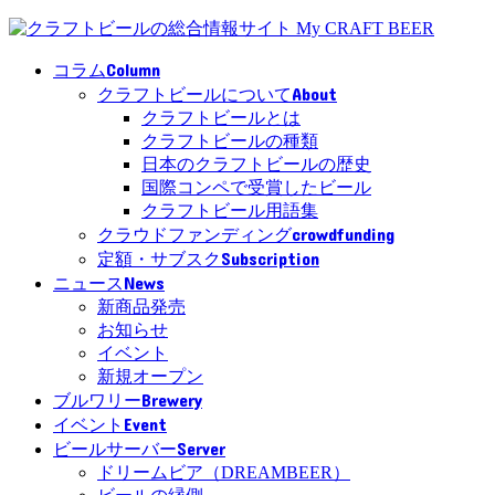
Column
コラム
About
クラフトビールについて
クラフトビールとは
クラフトビールの種類
日本のクラフトビールの歴史
国際コンペで受賞したビール
クラフトビール用語集
crowdfunding
クラウドファンディング
Subscription
定額・サブスク
News
ニュース
新商品発売
お知らせ
イベント
新規オープン
Brewery
ブルワリー
Event
イベント
Server
ビールサーバー
ドリームビア（DREAMBEER）