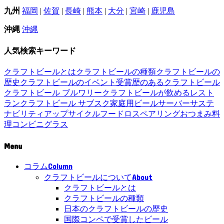
九州
福岡
|
佐賀
|
長崎
|
熊本
|
大分
|
宮崎
|
鹿児島
沖縄
沖縄
人気検索キーワード
クラフトビールとは
クラフトビールの種類
クラフトビールの
歴史
クラフトビールのイベント
受賞歴のあるクラフトビール
クラフトビール ブルワリー
クラフトビールが飲めるレスト
ラン
クラフトビール サブスク
家庭用ビールサーバー
サステ
ナビリティ
アップサイクル
フードロス
ペアリング
おつまみ
料
理
コンビニ
グラス
Menu
Column
コラム
About
クラフトビールについて
クラフトビールとは
クラフトビールの種類
日本のクラフトビールの歴史
国際コンペで受賞したビール