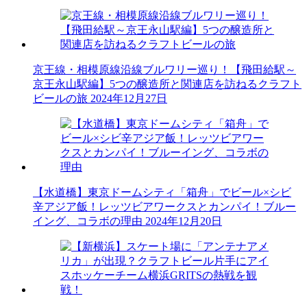
京王線・相模原線沿線ブルワリー巡り！【飛田給駅～
京王永山駅編】5つの醸造所と関連店を訪ねるクラフト
ビールの旅
2024年12月27日
【水道橋】東京ドームシティ「箱舟」でビール×シビ
辛アジア飯！レッツビアワークスとカンパイ！ブルー
イング、コラボの理由
2024年12月20日