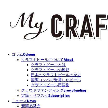
Column
コラム
About
クラフトビールについて
クラフトビールとは
クラフトビールの種類
日本のクラフトビールの歴史
国際コンペで受賞したビール
クラフトビール用語集
crowdfunding
クラウドファンディング
Subscription
定額・サブスク
News
ニュース
新商品発売