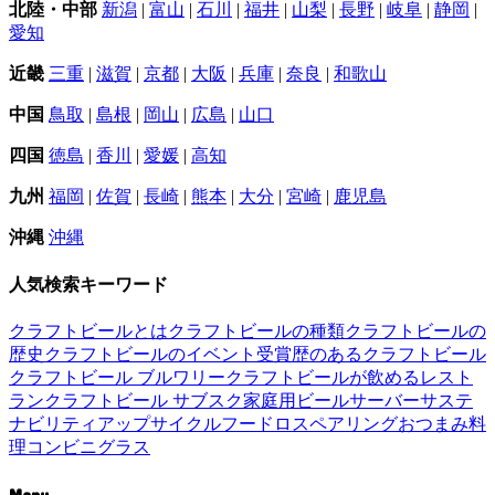
北陸・中部
新潟
|
富山
|
石川
|
福井
|
山梨
|
長野
|
岐阜
|
静岡
|
愛知
近畿
三重
|
滋賀
|
京都
|
大阪
|
兵庫
|
奈良
|
和歌山
中国
鳥取
|
島根
|
岡山
|
広島
|
山口
四国
徳島
|
香川
|
愛媛
|
高知
九州
福岡
|
佐賀
|
長崎
|
熊本
|
大分
|
宮崎
|
鹿児島
沖縄
沖縄
人気検索キーワード
クラフトビールとは
クラフトビールの種類
クラフトビールの
歴史
クラフトビールのイベント
受賞歴のあるクラフトビール
クラフトビール ブルワリー
クラフトビールが飲めるレスト
ラン
クラフトビール サブスク
家庭用ビールサーバー
サステ
ナビリティ
アップサイクル
フードロス
ペアリング
おつまみ
料
理
コンビニ
グラス
Menu