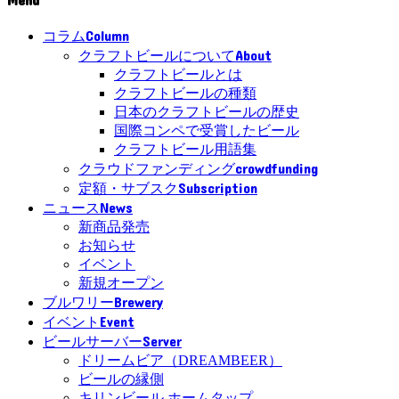
Column
コラム
About
クラフトビールについて
クラフトビールとは
クラフトビールの種類
日本のクラフトビールの歴史
国際コンペで受賞したビール
クラフトビール用語集
crowdfunding
クラウドファンディング
Subscription
定額・サブスク
News
ニュース
新商品発売
お知らせ
イベント
新規オープン
Brewery
ブルワリー
Event
イベント
Server
ビールサーバー
ドリームビア（DREAMBEER）
ビールの縁側
キリンビール ホームタップ