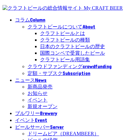
Column
コラム
About
クラフトビールについて
クラフトビールとは
クラフトビールの種類
日本のクラフトビールの歴史
国際コンペで受賞したビール
クラフトビール用語集
crowdfunding
クラウドファンディング
Subscription
定額・サブスク
News
ニュース
新商品発売
お知らせ
イベント
新規オープン
Brewery
ブルワリー
Event
イベント
Server
ビールサーバー
ドリームビア（DREAMBEER）