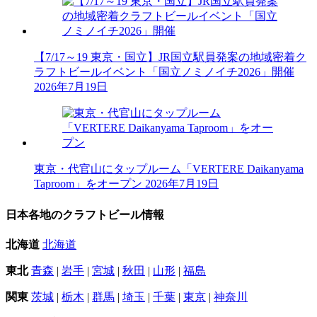
【7/17～19 東京・国立】JR国立駅員発案の地域密着ク
ラフトビールイベント「国立ノミノイチ2026」開催
2026年7月19日
東京・代官山にタップルーム「VERTERE Daikanyama
Taproom」をオープン
2026年7月19日
日本各地のクラフトビール情報
北海道
北海道
東北
青森
|
岩手
|
宮城
|
秋田
|
山形
|
福島
関東
茨城
|
栃木
|
群馬
|
埼玉
|
千葉
|
東京
|
神奈川