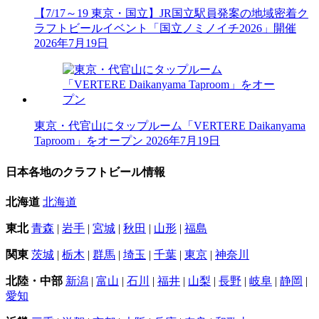
【7/17～19 東京・国立】JR国立駅員発案の地域密着ク
ラフトビールイベント「国立ノミノイチ2026」開催
2026年7月19日
東京・代官山にタップルーム「VERTERE Daikanyama
Taproom」をオープン
2026年7月19日
日本各地のクラフトビール情報
北海道
北海道
東北
青森
|
岩手
|
宮城
|
秋田
|
山形
|
福島
関東
茨城
|
栃木
|
群馬
|
埼玉
|
千葉
|
東京
|
神奈川
北陸・中部
新潟
|
富山
|
石川
|
福井
|
山梨
|
長野
|
岐阜
|
静岡
|
愛知