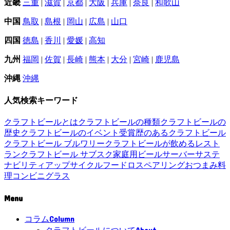
近畿
三重
|
滋賀
|
京都
|
大阪
|
兵庫
|
奈良
|
和歌山
中国
鳥取
|
島根
|
岡山
|
広島
|
山口
四国
徳島
|
香川
|
愛媛
|
高知
九州
福岡
|
佐賀
|
長崎
|
熊本
|
大分
|
宮崎
|
鹿児島
沖縄
沖縄
人気検索キーワード
クラフトビールとは
クラフトビールの種類
クラフトビールの
歴史
クラフトビールのイベント
受賞歴のあるクラフトビール
クラフトビール ブルワリー
クラフトビールが飲めるレスト
ラン
クラフトビール サブスク
家庭用ビールサーバー
サステ
ナビリティ
アップサイクル
フードロス
ペアリング
おつまみ
料
理
コンビニ
グラス
Menu
Column
コラム
About