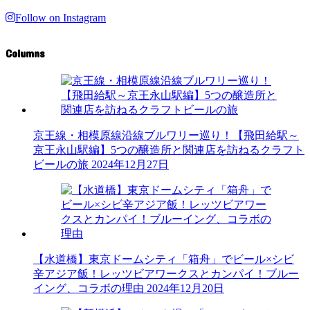
Follow on Instagram
Columns
京王線・相模原線沿線ブルワリー巡り！【飛田給駅～
京王永山駅編】5つの醸造所と関連店を訪ねるクラフト
ビールの旅
2024年12月27日
【水道橋】東京ドームシティ「箱舟」でビール×シビ
辛アジア飯！レッツビアワークスとカンパイ！ブルー
イング、コラボの理由
2024年12月20日