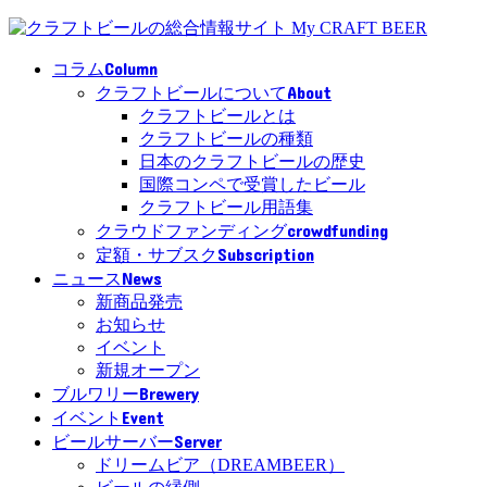
Column
コラム
About
クラフトビールについて
クラフトビールとは
クラフトビールの種類
日本のクラフトビールの歴史
国際コンペで受賞したビール
クラフトビール用語集
crowdfunding
クラウドファンディング
Subscription
定額・サブスク
News
ニュース
新商品発売
お知らせ
イベント
新規オープン
Brewery
ブルワリー
Event
イベント
Server
ビールサーバー
ドリームビア（DREAMBEER）