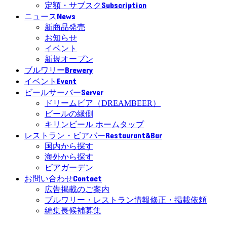
Subscription
定額・サブスク
News
ニュース
新商品発売
お知らせ
イベント
新規オープン
Brewery
ブルワリー
Event
イベント
Server
ビールサーバー
ドリームビア（DREAMBEER）
ビールの縁側
キリンビール ホームタップ
Restaurant&Bar
レストラン・ビアバー
国内から探す
海外から探す
ビアガーデン
Contact
お問い合わせ
広告掲載のご案内
ブルワリー・レストラン情報修正・掲載依頼
編集長候補募集