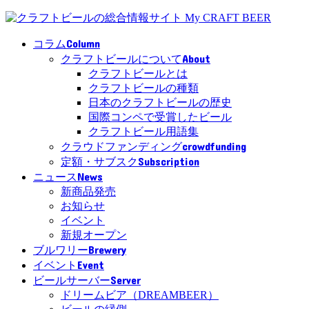
Column
コラム
About
クラフトビールについて
クラフトビールとは
クラフトビールの種類
日本のクラフトビールの歴史
国際コンペで受賞したビール
クラフトビール用語集
crowdfunding
クラウドファンディング
Subscription
定額・サブスク
News
ニュース
新商品発売
お知らせ
イベント
新規オープン
Brewery
ブルワリー
Event
イベント
Server
ビールサーバー
ドリームビア（DREAMBEER）