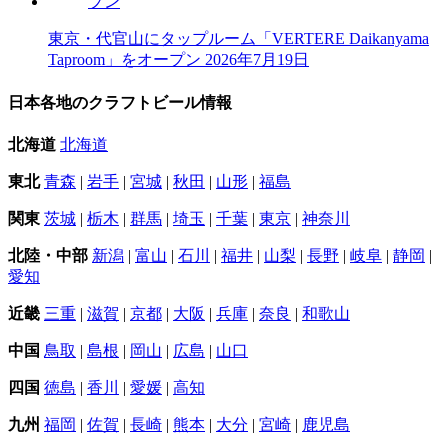
東京・代官山にタップルーム「VERTERE Daikanyama
Taproom」をオープン
2026年7月19日
日本各地のクラフトビール情報
北海道
北海道
東北
青森
|
岩手
|
宮城
|
秋田
|
山形
|
福島
関東
茨城
|
栃木
|
群馬
|
埼玉
|
千葉
|
東京
|
神奈川
北陸・中部
新潟
|
富山
|
石川
|
福井
|
山梨
|
長野
|
岐阜
|
静岡
|
愛知
近畿
三重
|
滋賀
|
京都
|
大阪
|
兵庫
|
奈良
|
和歌山
中国
鳥取
|
島根
|
岡山
|
広島
|
山口
四国
徳島
|
香川
|
愛媛
|
高知
九州
福岡
|
佐賀
|
長崎
|
熊本
|
大分
|
宮崎
|
鹿児島