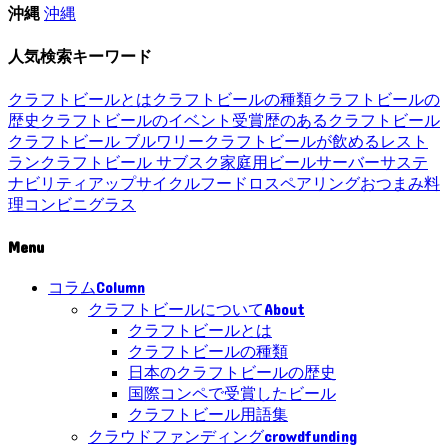
沖縄
沖縄
人気検索キーワード
クラフトビールとは
クラフトビールの種類
クラフトビールの
歴史
クラフトビールのイベント
受賞歴のあるクラフトビール
クラフトビール ブルワリー
クラフトビールが飲めるレスト
ラン
クラフトビール サブスク
家庭用ビールサーバー
サステ
ナビリティ
アップサイクル
フードロス
ペアリング
おつまみ
料
理
コンビニ
グラス
Menu
Column
コラム
About
クラフトビールについて
クラフトビールとは
クラフトビールの種類
日本のクラフトビールの歴史
国際コンペで受賞したビール
クラフトビール用語集
crowdfunding
クラウドファンディング