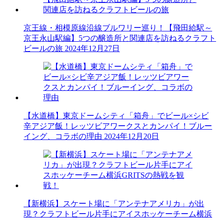
京王線・相模原線沿線ブルワリー巡り！【飛田給駅～
京王永山駅編】5つの醸造所と関連店を訪ねるクラフト
ビールの旅
2024年12月27日
【水道橋】東京ドームシティ「箱舟」でビール×シビ
辛アジア飯！レッツビアワークスとカンパイ！ブルー
イング、コラボの理由
2024年12月20日
【新横浜】スケート場に「アンテナアメリカ」が出
現？クラフトビール片手にアイスホッケーチーム横浜