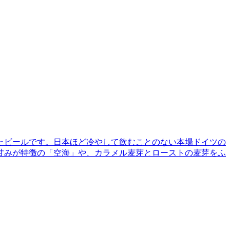
たビールです。日本ほど冷やして飲むことのない本場ドイツの
甘みが特徴の「空海」や、カラメル麦芽とローストの麦芽をふ