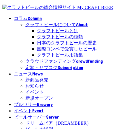
Column
コラム
About
クラフトビールについて
クラフトビールとは
クラフトビールの種類
日本のクラフトビールの歴史
国際コンペで受賞したビール
クラフトビール用語集
crowdfunding
クラウドファンディング
Subscription
定額・サブスク
News
ニュース
新商品発売
お知らせ
イベント
新規オープン
Brewery
ブルワリー
Event
イベント
Server
ビールサーバー
ドリームビア（DREAMBEER）