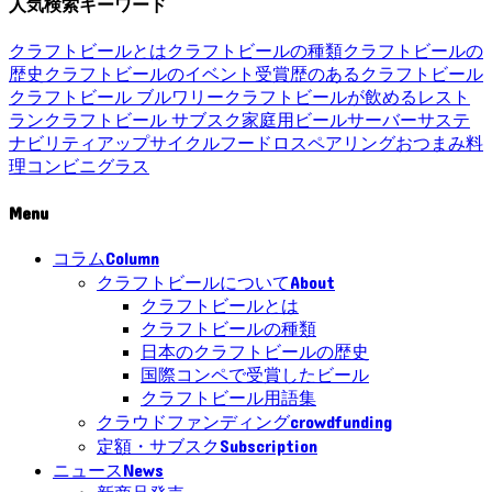
人気検索キーワード
クラフトビールとは
クラフトビールの種類
クラフトビールの
歴史
クラフトビールのイベント
受賞歴のあるクラフトビール
クラフトビール ブルワリー
クラフトビールが飲めるレスト
ラン
クラフトビール サブスク
家庭用ビールサーバー
サステ
ナビリティ
アップサイクル
フードロス
ペアリング
おつまみ
料
理
コンビニ
グラス
Menu
Column
コラム
About
クラフトビールについて
クラフトビールとは
クラフトビールの種類
日本のクラフトビールの歴史
国際コンペで受賞したビール
クラフトビール用語集
crowdfunding
クラウドファンディング
Subscription
定額・サブスク
News
ニュース