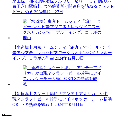
京王線・相模原線沿線ブルワリー巡り！【飛田給駅～
京王永山駅編】5つの醸造所と関連店を訪ねるクラフト
ビールの旅
2024年12月27日
【水道橋】東京ドームシティ「箱舟」でビール×シビ
辛アジア飯！レッツビアワークスとカンパイ！ブルー
イング、コラボの理由
2024年12月20日
【新横浜】スケート場に「アンテナアメリカ」が出
現？クラフトビール片手にアイスホッケーチーム横浜
GRITSの熱戦を観戦！
2024年10月11日
News