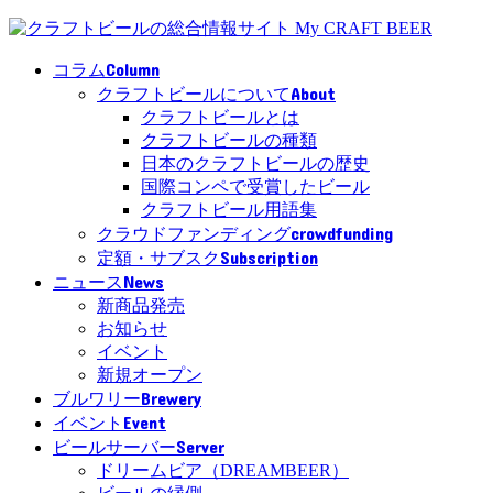
Column
コラム
About
クラフトビールについて
クラフトビールとは
クラフトビールの種類
日本のクラフトビールの歴史
国際コンペで受賞したビール
クラフトビール用語集
crowdfunding
クラウドファンディング
Subscription
定額・サブスク
News
ニュース
新商品発売
お知らせ
イベント
新規オープン
Brewery
ブルワリー
Event
イベント
Server
ビールサーバー
ドリームビア（DREAMBEER）