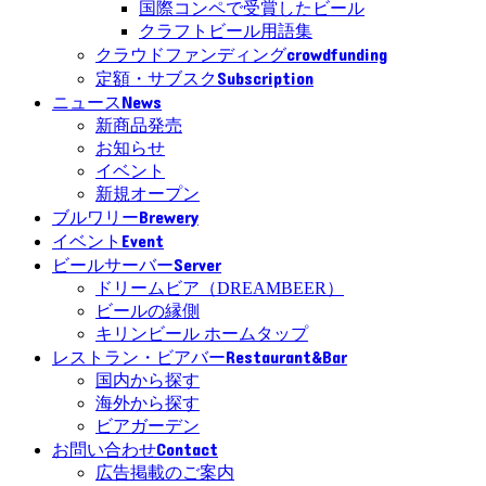
国際コンペで受賞したビール
クラフトビール用語集
crowdfunding
クラウドファンディング
Subscription
定額・サブスク
News
ニュース
新商品発売
お知らせ
イベント
新規オープン
Brewery
ブルワリー
Event
イベント
Server
ビールサーバー
ドリームビア（DREAMBEER）
ビールの縁側
キリンビール ホームタップ
Restaurant&Bar
レストラン・ビアバー
国内から探す
海外から探す
ビアガーデン
Contact
お問い合わせ
広告掲載のご案内