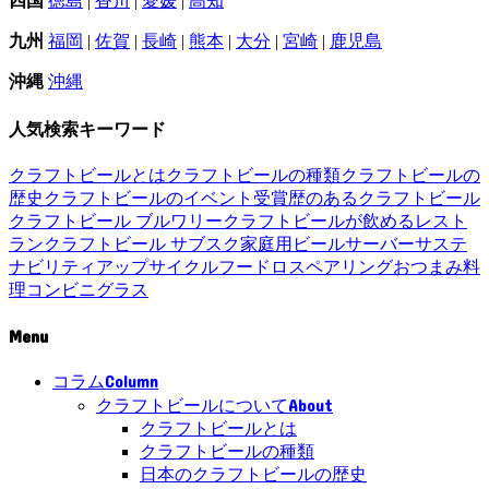
四国
徳島
|
香川
|
愛媛
|
高知
九州
福岡
|
佐賀
|
長崎
|
熊本
|
大分
|
宮崎
|
鹿児島
沖縄
沖縄
人気検索キーワード
クラフトビールとは
クラフトビールの種類
クラフトビールの
歴史
クラフトビールのイベント
受賞歴のあるクラフトビール
クラフトビール ブルワリー
クラフトビールが飲めるレスト
ラン
クラフトビール サブスク
家庭用ビールサーバー
サステ
ナビリティ
アップサイクル
フードロス
ペアリング
おつまみ
料
理
コンビニ
グラス
Menu
Column
コラム
About
クラフトビールについて
クラフトビールとは
クラフトビールの種類
日本のクラフトビールの歴史