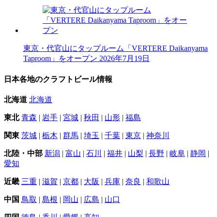
東京・代官山にタップルーム「VERTERE Daikanyama
Taproom」をオープン
2026年7月19日
日本各地のクラフトビール情報
北海道
北海道
東北
青森
|
岩手
|
宮城
|
秋田
|
山形
|
福島
関東
茨城
|
栃木
|
群馬
|
埼玉
|
千葉
|
東京
|
神奈川
北陸・中部
新潟
|
富山
|
石川
|
福井
|
山梨
|
長野
|
岐阜
|
静岡
|
愛知
近畿
三重
|
滋賀
|
京都
|
大阪
|
兵庫
|
奈良
|
和歌山
中国
鳥取
|
島根
|
岡山
|
広島
|
山口