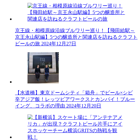
京王線・相模原線沿線ブルワリー巡り！【飛田給駅～
京王永山駅編】5つの醸造所と関連店を訪ねるクラフト
ビールの旅
2024年12月27日
【水道橋】東京ドームシティ「箱舟」でビール×シビ
辛アジア飯！レッツビアワークスとカンパイ！ブルー
イング、コラボの理由
2024年12月20日