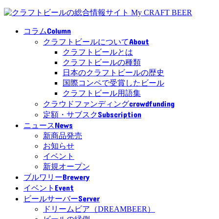
Column
コラム
About
クラフトビールについて
クラフトビールとは
クラフトビールの種類
日本のクラフトビールの歴史
国際コンペで受賞したビール
クラフトビール用語集
crowdfunding
クラウドファンディング
Subscription
定額・サブスク
News
ニュース
新商品発売
お知らせ
イベント
新規オープン
Brewery
ブルワリー
Event
イベント
Server
ビールサーバー
ドリームビア（DREAMBEER）