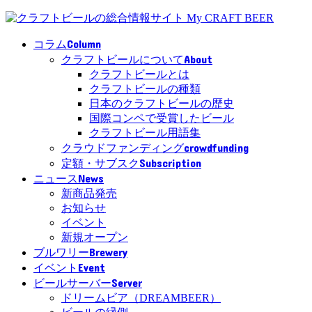
Column
コラム
About
クラフトビールについて
クラフトビールとは
クラフトビールの種類
日本のクラフトビールの歴史
国際コンペで受賞したビール
クラフトビール用語集
crowdfunding
クラウドファンディング
Subscription
定額・サブスク
News
ニュース
新商品発売
お知らせ
イベント
新規オープン
Brewery
ブルワリー
Event
イベント
Server
ビールサーバー
ドリームビア（DREAMBEER）