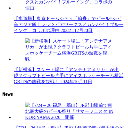
【水道橋】東京ドームシティ「箱舟」でビール×シビ
辛アジア飯！レッツビアワークスとカンパイ！ブルー
イング、コラボの理由
2024年12月20日
【新横浜】スケート場に「アンテナアメリカ」が出
現？クラフトビール片手にアイスホッケーチーム横浜
GRITSの熱戦を観戦！
2024年10月11日
News
【7/24～26 福島・郡山】JR郡山駅前で東北最大級のビ