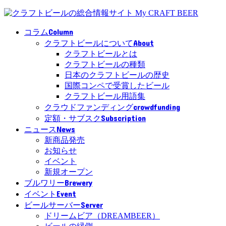
Column
コラム
About
クラフトビールについて
クラフトビールとは
クラフトビールの種類
日本のクラフトビールの歴史
国際コンペで受賞したビール
クラフトビール用語集
crowdfunding
クラウドファンディング
Subscription
定額・サブスク
News
ニュース
新商品発売
お知らせ
イベント
新規オープン
Brewery
ブルワリー
Event
イベント
Server
ビールサーバー
ドリームビア（DREAMBEER）