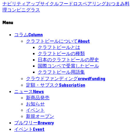
ナビリティ
アップサイクル
フードロス
ペアリング
おつまみ
料
理
コンビニ
グラス
Menu
Column
コラム
About
クラフトビールについて
クラフトビールとは
クラフトビールの種類
日本のクラフトビールの歴史
国際コンペで受賞したビール
クラフトビール用語集
crowdfunding
クラウドファンディング
Subscription
定額・サブスク
News
ニュース
新商品発売
お知らせ
イベント
新規オープン
Brewery
ブルワリー
Event
イベント