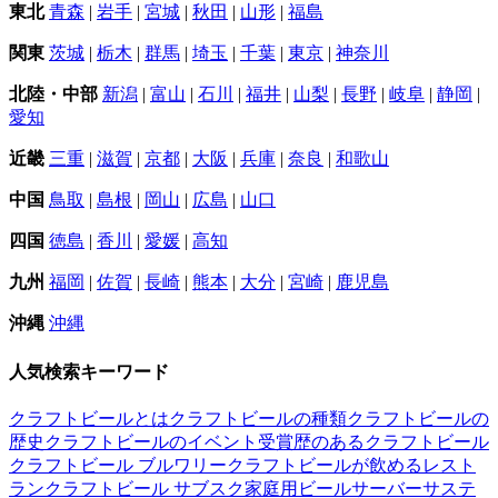
東北
青森
|
岩手
|
宮城
|
秋田
|
山形
|
福島
関東
茨城
|
栃木
|
群馬
|
埼玉
|
千葉
|
東京
|
神奈川
北陸・中部
新潟
|
富山
|
石川
|
福井
|
山梨
|
長野
|
岐阜
|
静岡
|
愛知
近畿
三重
|
滋賀
|
京都
|
大阪
|
兵庫
|
奈良
|
和歌山
中国
鳥取
|
島根
|
岡山
|
広島
|
山口
四国
徳島
|
香川
|
愛媛
|
高知
九州
福岡
|
佐賀
|
長崎
|
熊本
|
大分
|
宮崎
|
鹿児島
沖縄
沖縄
人気検索キーワード
クラフトビールとは
クラフトビールの種類
クラフトビールの
歴史
クラフトビールのイベント
受賞歴のあるクラフトビール
クラフトビール ブルワリー
クラフトビールが飲めるレスト
ラン
クラフトビール サブスク
家庭用ビールサーバー
サステ