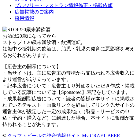
ブルワリー・レストラン情報修正・掲載依頼
広告掲載のご案内
採用情報
お酒は20歳になってから
ストップ！20歳未満飲酒・飲酒運転。
妊娠中や授乳期の飲酒は、胎児・乳児の発育に悪影響を与え
るおそれがあります。
【広告主の開示について】
・当サイトは、主に広告主の皆様から支払われる広告収入に
より運営が成り立っています。
・記事広告について：広告主より対価をいただき作成・掲載
している記事については【Sponsored】表記をしています。
・成果報酬型広告について：読者の皆様が本サイトに掲載さ
れているテキスト・画像リンクを経由してリンク先サイトの
運営主体が設定した一定の成果地点（製品・サービスの申
込・予約・購入など）に到達した場合、本サイトに報酬が支
払われることがあります。
©
クラフトビールの総合情報サイト My CRAFT BEER