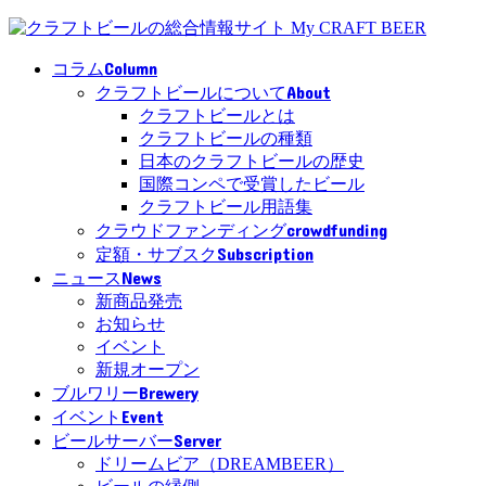
Column
コラム
About
クラフトビールについて
クラフトビールとは
クラフトビールの種類
日本のクラフトビールの歴史
国際コンペで受賞したビール
クラフトビール用語集
crowdfunding
クラウドファンディング
Subscription
定額・サブスク
News
ニュース
新商品発売
お知らせ
イベント
新規オープン
Brewery
ブルワリー
Event
イベント
Server
ビールサーバー
ドリームビア（DREAMBEER）