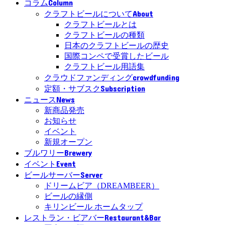
Column
コラム
About
クラフトビールについて
クラフトビールとは
クラフトビールの種類
日本のクラフトビールの歴史
国際コンペで受賞したビール
クラフトビール用語集
crowdfunding
クラウドファンディング
Subscription
定額・サブスク
News
ニュース
新商品発売
お知らせ
イベント
新規オープン
Brewery
ブルワリー
Event
イベント
Server
ビールサーバー
ドリームビア（DREAMBEER）
ビールの縁側
キリンビール ホームタップ
Restaurant&Bar
レストラン・ビアバー