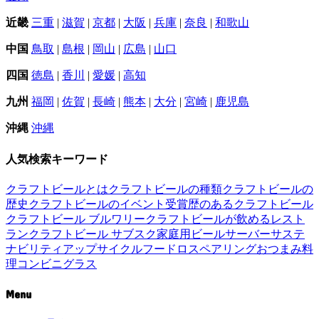
近畿
三重
|
滋賀
|
京都
|
大阪
|
兵庫
|
奈良
|
和歌山
中国
鳥取
|
島根
|
岡山
|
広島
|
山口
四国
徳島
|
香川
|
愛媛
|
高知
九州
福岡
|
佐賀
|
長崎
|
熊本
|
大分
|
宮崎
|
鹿児島
沖縄
沖縄
人気検索キーワード
クラフトビールとは
クラフトビールの種類
クラフトビールの
歴史
クラフトビールのイベント
受賞歴のあるクラフトビール
クラフトビール ブルワリー
クラフトビールが飲めるレスト
ラン
クラフトビール サブスク
家庭用ビールサーバー
サステ
ナビリティ
アップサイクル
フードロス
ペアリング
おつまみ
料
理
コンビニ
グラス
Menu