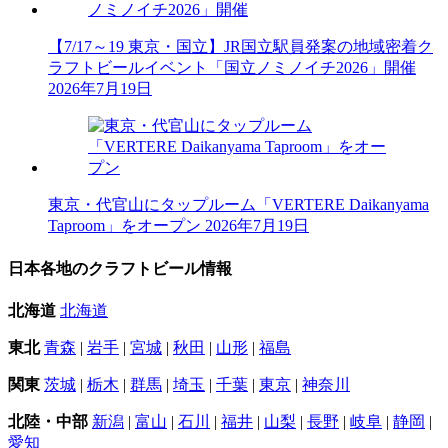
【7/17～19 東京・国立】JR国立駅員発案の地域密着ク
ラフトビールイベント「国立ノミノイチ2026」開催
2026年7月19日
東京・代官山にタップルーム「VERTERE Daikanyama
Taproom」をオープン
2026年7月19日
日本各地のクラフトビール情報
北海道
北海道
東北
青森
|
岩手
|
宮城
|
秋田
|
山形
|
福島
関東
茨城
|
栃木
|
群馬
|
埼玉
|
千葉
|
東京
|
神奈川
北陸・中部
新潟
|
富山
|
石川
|
福井
|
山梨
|
長野
|
岐阜
|
静岡
|
愛知