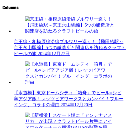
Columns
京王線・相模原線沿線ブルワリー巡り！【飛田給駅～
京王永山駅編】5つの醸造所と関連店を訪ねるクラフト
ビールの旅
2024年12月27日
【水道橋】東京ドームシティ「箱舟」でビール×シビ
辛アジア飯！レッツビアワークスとカンパイ！ブルー
イング、コラボの理由
2024年12月20日