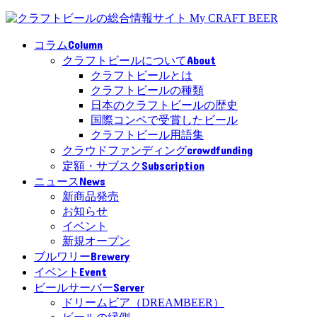
Column
コラム
About
クラフトビールについて
クラフトビールとは
クラフトビールの種類
日本のクラフトビールの歴史
国際コンペで受賞したビール
クラフトビール用語集
crowdfunding
クラウドファンディング
Subscription
定額・サブスク
News
ニュース
新商品発売
お知らせ
イベント
新規オープン
Brewery
ブルワリー
Event
イベント
Server
ビールサーバー
ドリームビア（DREAMBEER）