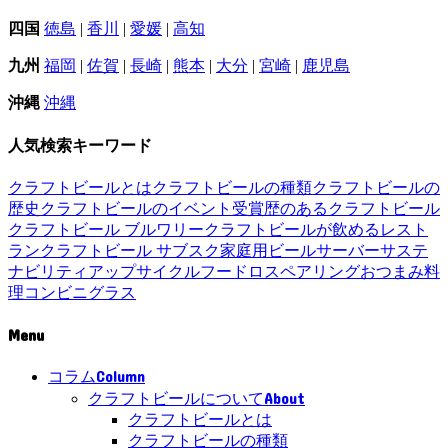
四国
徳島
|
香川
|
愛媛
|
高知
九州
福岡
|
佐賀
|
長崎
|
熊本
|
大分
|
宮崎
|
鹿児島
沖縄
沖縄
人気検索キーワード
クラフトビールとは
クラフトビールの種類
クラフトビールの
歴史
クラフトビールのイベント
受賞歴のあるクラフトビール
クラフトビール ブルワリー
クラフトビールが飲めるレスト
ラン
クラフトビール サブスク
家庭用ビールサーバー
サステ
ナビリティ
アップサイクル
フードロス
ペアリング
おつまみ
料
理
コンビニ
グラス
Menu
Column
コラム
About
クラフトビールについて
クラフトビールとは
クラフトビールの種類