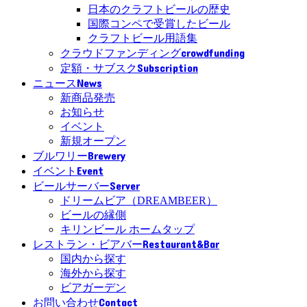
日本のクラフトビールの歴史
国際コンペで受賞したビール
クラフトビール用語集
crowdfunding
クラウドファンディング
Subscription
定額・サブスク
News
ニュース
新商品発売
お知らせ
イベント
新規オープン
Brewery
ブルワリー
Event
イベント
Server
ビールサーバー
ドリームビア（DREAMBEER）
ビールの縁側
キリンビール ホームタップ
Restaurant&Bar
レストラン・ビアバー
国内から探す
海外から探す
ビアガーデン
Contact
お問い合わせ