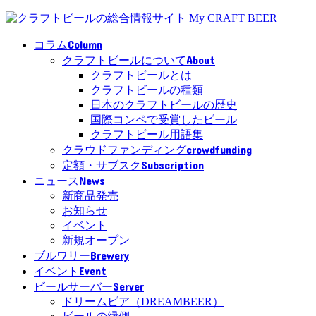
Column
コラム
About
クラフトビールについて
クラフトビールとは
クラフトビールの種類
日本のクラフトビールの歴史
国際コンペで受賞したビール
クラフトビール用語集
crowdfunding
クラウドファンディング
Subscription
定額・サブスク
News
ニュース
新商品発売
お知らせ
イベント
新規オープン
Brewery
ブルワリー
Event
イベント
Server
ビールサーバー
ドリームビア（DREAMBEER）