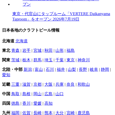
東京・代官山にタップルーム「VERTERE Daikanyama
Taproom」をオープン
2026年7月19日
日本各地のクラフトビール情報
北海道
北海道
東北
青森
|
岩手
|
宮城
|
秋田
|
山形
|
福島
関東
茨城
|
栃木
|
群馬
|
埼玉
|
千葉
|
東京
|
神奈川
北陸・中部
新潟
|
富山
|
石川
|
福井
|
山梨
|
長野
|
岐阜
|
静岡
|
愛知
近畿
三重
|
滋賀
|
京都
|
大阪
|
兵庫
|
奈良
|
和歌山
中国
鳥取
|
島根
|
岡山
|
広島
|
山口
四国
徳島
|
香川
|
愛媛
|
高知
九州
福岡
|
佐賀
|
長崎
|
熊本
|
大分
|
宮崎
|
鹿児島