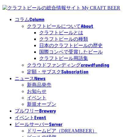
Column
コラム
About
クラフトビールについて
クラフトビールとは
クラフトビールの種類
日本のクラフトビールの歴史
国際コンペで受賞したビール
クラフトビール用語集
crowdfunding
クラウドファンディング
Subscription
定額・サブスク
News
ニュース
新商品発売
お知らせ
イベント
新規オープン
Brewery
ブルワリー
Event
イベント
Server
ビールサーバー
ドリームビア（DREAMBEER）