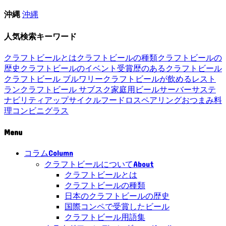
沖縄
沖縄
人気検索キーワード
クラフトビールとは
クラフトビールの種類
クラフトビールの
歴史
クラフトビールのイベント
受賞歴のあるクラフトビール
クラフトビール ブルワリー
クラフトビールが飲めるレスト
ラン
クラフトビール サブスク
家庭用ビールサーバー
サステ
ナビリティ
アップサイクル
フードロス
ペアリング
おつまみ
料
理
コンビニ
グラス
Menu
Column
コラム
About
クラフトビールについて
クラフトビールとは
クラフトビールの種類
日本のクラフトビールの歴史
国際コンペで受賞したビール
クラフトビール用語集