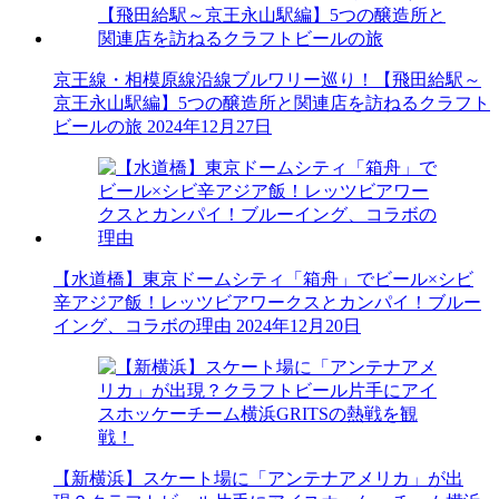
京王線・相模原線沿線ブルワリー巡り！【飛田給駅～
京王永山駅編】5つの醸造所と関連店を訪ねるクラフト
ビールの旅
2024年12月27日
【水道橋】東京ドームシティ「箱舟」でビール×シビ
辛アジア飯！レッツビアワークスとカンパイ！ブルー
イング、コラボの理由
2024年12月20日
【新横浜】スケート場に「アンテナアメリカ」が出