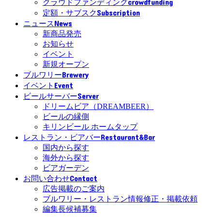
crowdfunding
クラウドファンディング
Subscription
定額・サブスク
News
ニュース
新商品発売
お知らせ
イベント
新規オープン
Brewery
ブルワリー
Event
イベント
Server
ビールサーバー
ドリームビア（DREAMBEER）
ビールの縁側
キリンビール ホームタップ
Restaurant&Bar
レストラン・ビアバー
国内から探す
海外から探す
ビアガーデン
Contact
お問い合わせ
広告掲載のご案内
ブルワリー・レストラン情報修正・掲載依頼
編集長候補募集