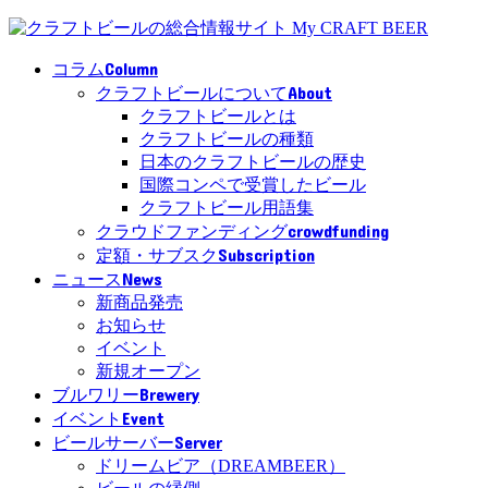
Column
コラム
About
クラフトビールについて
クラフトビールとは
クラフトビールの種類
日本のクラフトビールの歴史
国際コンペで受賞したビール
クラフトビール用語集
crowdfunding
クラウドファンディング
Subscription
定額・サブスク
News
ニュース
新商品発売
お知らせ
イベント
新規オープン
Brewery
ブルワリー
Event
イベント
Server
ビールサーバー
ドリームビア（DREAMBEER）