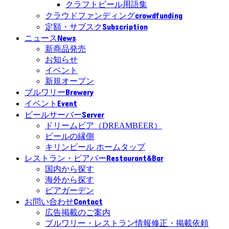
クラフトビール用語集
crowdfunding
クラウドファンディング
Subscription
定額・サブスク
News
ニュース
新商品発売
お知らせ
イベント
新規オープン
Brewery
ブルワリー
Event
イベント
Server
ビールサーバー
ドリームビア（DREAMBEER）
ビールの縁側
キリンビール ホームタップ
Restaurant&Bar
レストラン・ビアバー
国内から探す
海外から探す
ビアガーデン
Contact
お問い合わせ
広告掲載のご案内
ブルワリー・レストラン情報修正・掲載依頼