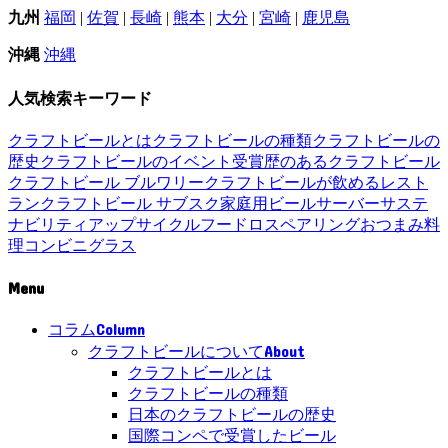
九州
福岡
|
佐賀
|
長崎
|
熊本
|
大分
|
宮崎
|
鹿児島
沖縄
沖縄
人気検索キーワード
クラフトビールとは
クラフトビールの種類
クラフトビールの
歴史
クラフトビールのイベント
受賞歴のあるクラフトビール
クラフトビール ブルワリー
クラフトビールが飲めるレスト
ラン
クラフトビール サブスク
家庭用ビールサーバー
サステ
ナビリティ
アップサイクル
フードロス
ペアリング
おつまみ
料
理
コンビニ
グラス
Menu
Column
コラム
About
クラフトビールについて
クラフトビールとは
クラフトビールの種類
日本のクラフトビールの歴史
国際コンペで受賞したビール