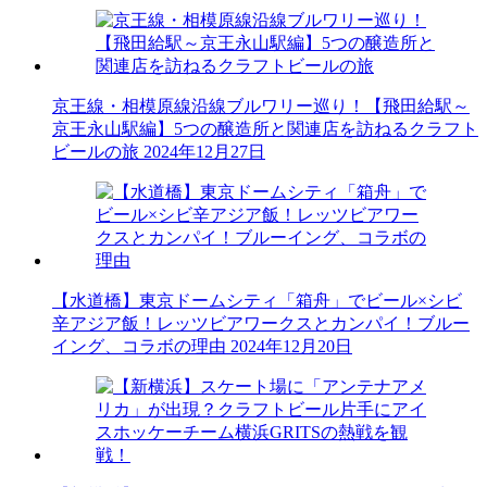
京王線・相模原線沿線ブルワリー巡り！【飛田給駅～
京王永山駅編】5つの醸造所と関連店を訪ねるクラフト
ビールの旅
2024年12月27日
【水道橋】東京ドームシティ「箱舟」でビール×シビ
辛アジア飯！レッツビアワークスとカンパイ！ブルー
イング、コラボの理由
2024年12月20日