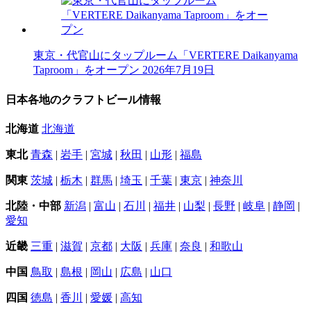
東京・代官山にタップルーム「VERTERE Daikanyama
Taproom」をオープン
2026年7月19日
日本各地のクラフトビール情報
北海道
北海道
東北
青森
|
岩手
|
宮城
|
秋田
|
山形
|
福島
関東
茨城
|
栃木
|
群馬
|
埼玉
|
千葉
|
東京
|
神奈川
北陸・中部
新潟
|
富山
|
石川
|
福井
|
山梨
|
長野
|
岐阜
|
静岡
|
愛知
近畿
三重
|
滋賀
|
京都
|
大阪
|
兵庫
|
奈良
|
和歌山
中国
鳥取
|
島根
|
岡山
|
広島
|
山口
四国
徳島
|
香川
|
愛媛
|
高知