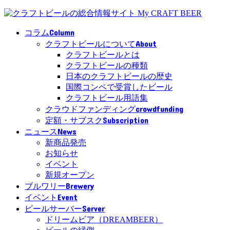
Column
コラム
About
クラフトビールについて
クラフトビールとは
クラフトビールの種類
日本のクラフトビールの歴史
国際コンペで受賞したビール
クラフトビール用語集
crowdfunding
クラウドファンディング
Subscription
定額・サブスク
News
ニュース
新商品発売
お知らせ
イベント
新規オープン
Brewery
ブルワリー
Event
イベント
Server
ビールサーバー
ドリームビア（DREAMBEER）