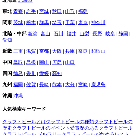
北海道
北海道
東北
青森
|
岩手
|
宮城
|
秋田
|
山形
|
福島
関東
茨城
|
栃木
|
群馬
|
埼玉
|
千葉
|
東京
|
神奈川
北陸・中部
新潟
|
富山
|
石川
|
福井
|
山梨
|
長野
|
岐阜
|
静岡
|
愛知
近畿
三重
|
滋賀
|
京都
|
大阪
|
兵庫
|
奈良
|
和歌山
中国
鳥取
|
島根
|
岡山
|
広島
|
山口
四国
徳島
|
香川
|
愛媛
|
高知
九州
福岡
|
佐賀
|
長崎
|
熊本
|
大分
|
宮崎
|
鹿児島
沖縄
沖縄
人気検索キーワード
クラフトビールとは
クラフトビールの種類
クラフトビールの
歴史
クラフトビールのイベント
受賞歴のあるクラフトビール
クラフトビール ブルワリー
クラフトビールが飲めるレスト