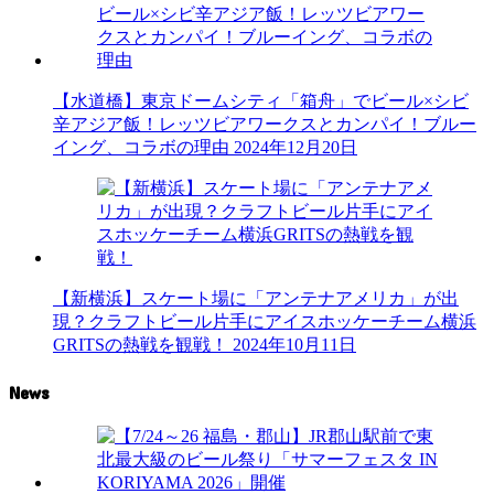
【水道橋】東京ドームシティ「箱舟」でビール×シビ
辛アジア飯！レッツビアワークスとカンパイ！ブルー
イング、コラボの理由
2024年12月20日
【新横浜】スケート場に「アンテナアメリカ」が出
現？クラフトビール片手にアイスホッケーチーム横浜
GRITSの熱戦を観戦！
2024年10月11日
News