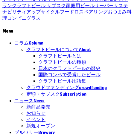
ラン
クラフトビール サブスク
家庭用ビールサーバー
サステ
ナビリティ
アップサイクル
フードロス
ペアリング
おつまみ
料
理
コンビニ
グラス
Menu
Column
コラム
About
クラフトビールについて
クラフトビールとは
クラフトビールの種類
日本のクラフトビールの歴史
国際コンペで受賞したビール
クラフトビール用語集
crowdfunding
クラウドファンディング
Subscription
定額・サブスク
News
ニュース
新商品発売
お知らせ
イベント
新規オープン
Brewery
ブルワリー