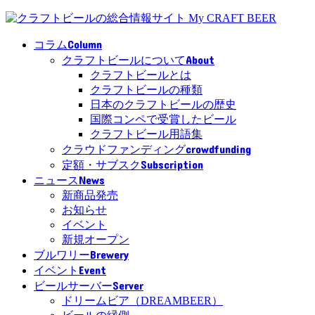
Column
コラム
About
クラフトビールについて
クラフトビールとは
クラフトビールの種類
日本のクラフトビールの歴史
国際コンペで受賞したビール
クラフトビール用語集
crowdfunding
クラウドファンディング
Subscription
定額・サブスク
News
ニュース
新商品発売
お知らせ
イベント
新規オープン
Brewery
ブルワリー
Event
イベント
Server
ビールサーバー
ドリームビア（DREAMBEER）