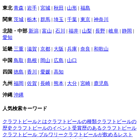
東北
青森
|
岩手
|
宮城
|
秋田
|
山形
|
福島
関東
茨城
|
栃木
|
群馬
|
埼玉
|
千葉
|
東京
|
神奈川
北陸・中部
新潟
|
富山
|
石川
|
福井
|
山梨
|
長野
|
岐阜
|
静岡
|
愛知
近畿
三重
|
滋賀
|
京都
|
大阪
|
兵庫
|
奈良
|
和歌山
中国
鳥取
|
島根
|
岡山
|
広島
|
山口
四国
徳島
|
香川
|
愛媛
|
高知
九州
福岡
|
佐賀
|
長崎
|
熊本
|
大分
|
宮崎
|
鹿児島
沖縄
沖縄
人気検索キーワード
クラフトビールとは
クラフトビールの種類
クラフトビールの
歴史
クラフトビールのイベント
受賞歴のあるクラフトビール
クラフトビール ブルワリー
クラフトビールが飲めるレスト