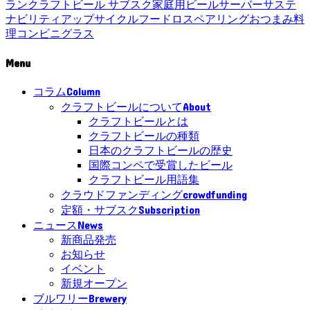
ラン
クラフトビール サブスク
家庭用ビールサーバー
サステ
ナビリティ
アップサイクル
フードロス
ペアリング
おつまみ
料
理
コンビニ
グラス
Menu
Column
コラム
About
クラフトビールについて
クラフトビールとは
クラフトビールの種類
日本のクラフトビールの歴史
国際コンペで受賞したビール
クラフトビール用語集
crowdfunding
クラウドファンディング
Subscription
定額・サブスク
News
ニュース
新商品発売
お知らせ
イベント
新規オープン
Brewery
ブルワリー