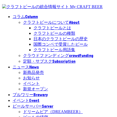
Column
コラム
About
クラフトビールについて
クラフトビールとは
クラフトビールの種類
日本のクラフトビールの歴史
国際コンペで受賞したビール
クラフトビール用語集
crowdfunding
クラウドファンディング
Subscription
定額・サブスク
News
ニュース
新商品発売
お知らせ
イベント
新規オープン
Brewery
ブルワリー
Event
イベント
Server
ビールサーバー
ドリームビア（DREAMBEER）