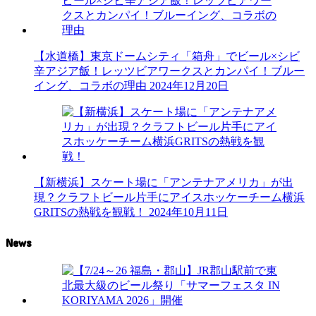
【水道橋】東京ドームシティ「箱舟」でビール×シビ
辛アジア飯！レッツビアワークスとカンパイ！ブルー
イング、コラボの理由
2024年12月20日
【新横浜】スケート場に「アンテナアメリカ」が出
現？クラフトビール片手にアイスホッケーチーム横浜
GRITSの熱戦を観戦！
2024年10月11日
News