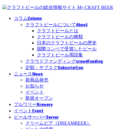
Column
コラム
About
クラフトビールについて
クラフトビールとは
クラフトビールの種類
日本のクラフトビールの歴史
国際コンペで受賞したビール
クラフトビール用語集
crowdfunding
クラウドファンディング
Subscription
定額・サブスク
News
ニュース
新商品発売
お知らせ
イベント
新規オープン
Brewery
ブルワリー
Event
イベント
Server
ビールサーバー
ドリームビア（DREAMBEER）