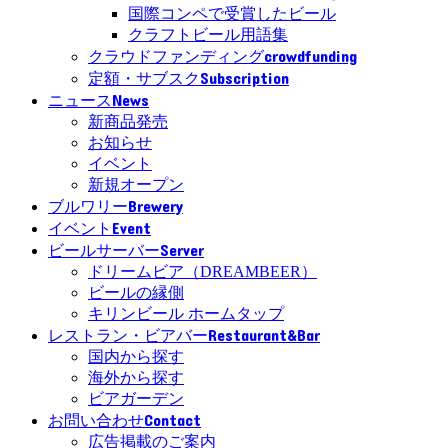
国際コンペで受賞したビール
クラフトビール用語集
crowdfunding
クラウドファンディング
Subscription
定額・サブスク
News
ニュース
新商品発売
お知らせ
イベント
新規オープン
Brewery
ブルワリー
Event
イベント
Server
ビールサーバー
ドリームビア（DREAMBEER）
ビールの縁側
キリンビール ホームタップ
Restaurant&Bar
レストラン・ビアバー
国内から探す
海外から探す
ビアガーデン
Contact
お問い合わせ
広告掲載のご案内