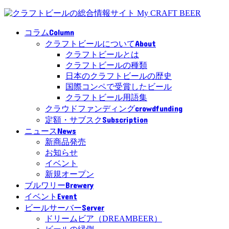
Column
コラム
About
クラフトビールについて
クラフトビールとは
クラフトビールの種類
日本のクラフトビールの歴史
国際コンペで受賞したビール
クラフトビール用語集
crowdfunding
クラウドファンディング
Subscription
定額・サブスク
News
ニュース
新商品発売
お知らせ
イベント
新規オープン
Brewery
ブルワリー
Event
イベント
Server
ビールサーバー
ドリームビア（DREAMBEER）