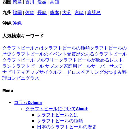
四国
徳島
|
香川
|
愛媛
|
高知
九州
福岡
|
佐賀
|
長崎
|
熊本
|
大分
|
宮崎
|
鹿児島
沖縄
沖縄
人気検索キーワード
クラフトビールとは
クラフトビールの種類
クラフトビールの
歴史
クラフトビールのイベント
受賞歴のあるクラフトビール
クラフトビール ブルワリー
クラフトビールが飲めるレスト
ラン
クラフトビール サブスク
家庭用ビールサーバー
サステ
ナビリティ
アップサイクル
フードロス
ペアリング
おつまみ
料
理
コンビニ
グラス
Menu
Column
コラム
About
クラフトビールについて
クラフトビールとは
クラフトビールの種類
日本のクラフトビールの歴史