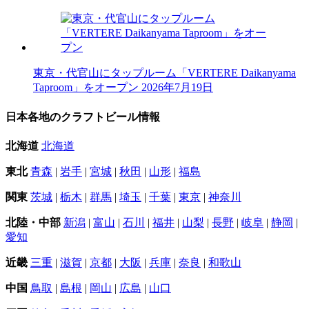
東京・代官山にタップルーム「VERTERE Daikanyama
Taproom」をオープン
2026年7月19日
日本各地のクラフトビール情報
北海道
北海道
東北
青森
|
岩手
|
宮城
|
秋田
|
山形
|
福島
関東
茨城
|
栃木
|
群馬
|
埼玉
|
千葉
|
東京
|
神奈川
北陸・中部
新潟
|
富山
|
石川
|
福井
|
山梨
|
長野
|
岐阜
|
静岡
|
愛知
近畿
三重
|
滋賀
|
京都
|
大阪
|
兵庫
|
奈良
|
和歌山
中国
鳥取
|
島根
|
岡山
|
広島
|
山口