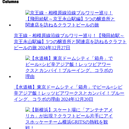
Columns
京王線・相模原線沿線ブルワリー巡り！【飛田給駅～
京王永山駅編】5つの醸造所と関連店を訪ねるクラフト
ビールの旅
2024年12月27日
【水道橋】東京ドームシティ「箱舟」でビール×シビ
辛アジア飯！レッツビアワークスとカンパイ！ブルー
イング、コラボの理由
2024年12月20日