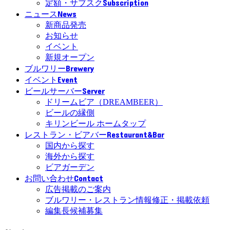
Subscription
定額・サブスク
News
ニュース
新商品発売
お知らせ
イベント
新規オープン
Brewery
ブルワリー
Event
イベント
Server
ビールサーバー
ドリームビア（DREAMBEER）
ビールの縁側
キリンビール ホームタップ
Restaurant&Bar
レストラン・ビアバー
国内から探す
海外から探す
ビアガーデン
Contact
お問い合わせ
広告掲載のご案内
ブルワリー・レストラン情報修正・掲載依頼
編集長候補募集