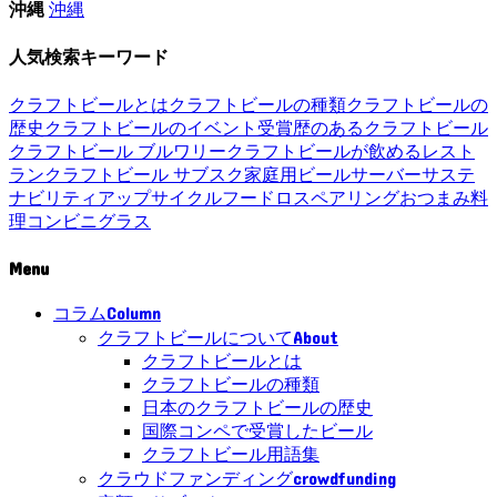
沖縄
沖縄
人気検索キーワード
クラフトビールとは
クラフトビールの種類
クラフトビールの
歴史
クラフトビールのイベント
受賞歴のあるクラフトビール
クラフトビール ブルワリー
クラフトビールが飲めるレスト
ラン
クラフトビール サブスク
家庭用ビールサーバー
サステ
ナビリティ
アップサイクル
フードロス
ペアリング
おつまみ
料
理
コンビニ
グラス
Menu
Column
コラム
About
クラフトビールについて
クラフトビールとは
クラフトビールの種類
日本のクラフトビールの歴史
国際コンペで受賞したビール
クラフトビール用語集
crowdfunding
クラウドファンディング