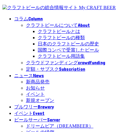
Column
コラム
About
クラフトビールについて
クラフトビールとは
クラフトビールの種類
日本のクラフトビールの歴史
国際コンペで受賞したビール
クラフトビール用語集
crowdfunding
クラウドファンディング
Subscription
定額・サブスク
News
ニュース
新商品発売
お知らせ
イベント
新規オープン
Brewery
ブルワリー
Event
イベント
Server
ビールサーバー
ドリームビア（DREAMBEER）