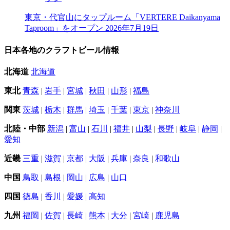
東京・代官山にタップルーム「VERTERE Daikanyama
Taproom」をオープン
2026年7月19日
日本各地のクラフトビール情報
北海道
北海道
東北
青森
|
岩手
|
宮城
|
秋田
|
山形
|
福島
関東
茨城
|
栃木
|
群馬
|
埼玉
|
千葉
|
東京
|
神奈川
北陸・中部
新潟
|
富山
|
石川
|
福井
|
山梨
|
長野
|
岐阜
|
静岡
|
愛知
近畿
三重
|
滋賀
|
京都
|
大阪
|
兵庫
|
奈良
|
和歌山
中国
鳥取
|
島根
|
岡山
|
広島
|
山口
四国
徳島
|
香川
|
愛媛
|
高知
九州
福岡
|
佐賀
|
長崎
|
熊本
|
大分
|
宮崎
|
鹿児島