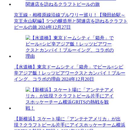
京王線・相模原線沿線ブルワリー巡り！【飛田給駅～
京王永山駅編】5つの醸造所と関連店を訪ねるクラフト
ビールの旅
2024年12月27日
【水道橋】東京ドームシティ「箱舟」でビール×シビ
辛アジア飯！レッツビアワークスとカンパイ！ブルー
イング、コラボの理由
2024年12月20日
【新横浜】スケート場に「アンテナアメリカ」が出
現？クラフトビール片手にアイスホッケーチーム横浜