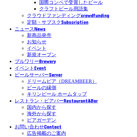
国際コンペで受賞したビール
クラフトビール用語集
crowdfunding
クラウドファンディング
Subscription
定額・サブスク
News
ニュース
新商品発売
お知らせ
イベント
新規オープン
Brewery
ブルワリー
Event
イベント
Server
ビールサーバー
ドリームビア（DREAMBEER）
ビールの縁側
キリンビール ホームタップ
Restaurant&Bar
レストラン・ビアバー
国内から探す
海外から探す
ビアガーデン
Contact
お問い合わせ
広告掲載のご案内