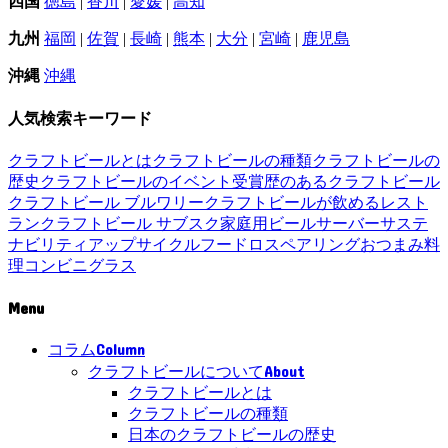
四国
徳島
|
香川
|
愛媛
|
高知
九州
福岡
|
佐賀
|
長崎
|
熊本
|
大分
|
宮崎
|
鹿児島
沖縄
沖縄
人気検索キーワード
クラフトビールとは
クラフトビールの種類
クラフトビールの
歴史
クラフトビールのイベント
受賞歴のあるクラフトビール
クラフトビール ブルワリー
クラフトビールが飲めるレスト
ラン
クラフトビール サブスク
家庭用ビールサーバー
サステ
ナビリティ
アップサイクル
フードロス
ペアリング
おつまみ
料
理
コンビニ
グラス
Menu
Column
コラム
About
クラフトビールについて
クラフトビールとは
クラフトビールの種類
日本のクラフトビールの歴史