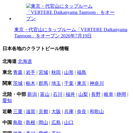
東京・代官山にタップルーム「VERTERE Daikanyama
Taproom」をオープン
2026年7月19日
日本各地のクラフトビール情報
北海道
北海道
東北
青森
|
岩手
|
宮城
|
秋田
|
山形
|
福島
関東
茨城
|
栃木
|
群馬
|
埼玉
|
千葉
|
東京
|
神奈川
北陸・中部
新潟
|
富山
|
石川
|
福井
|
山梨
|
長野
|
岐阜
|
静岡
|
愛知
近畿
三重
|
滋賀
|
京都
|
大阪
|
兵庫
|
奈良
|
和歌山
中国
鳥取
|
島根
|
岡山
|
広島
|
山口