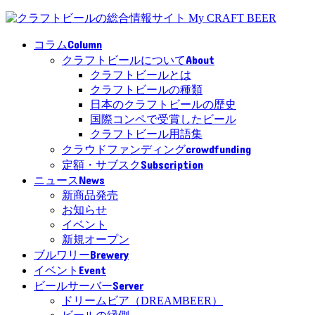
Column
コラム
About
クラフトビールについて
クラフトビールとは
クラフトビールの種類
日本のクラフトビールの歴史
国際コンペで受賞したビール
クラフトビール用語集
crowdfunding
クラウドファンディング
Subscription
定額・サブスク
News
ニュース
新商品発売
お知らせ
イベント
新規オープン
Brewery
ブルワリー
Event
イベント
Server
ビールサーバー
ドリームビア（DREAMBEER）