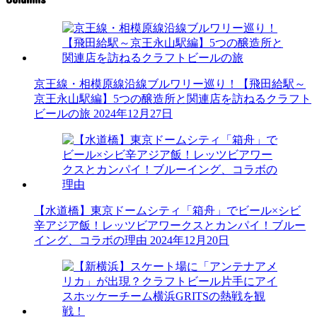
京王線・相模原線沿線ブルワリー巡り！【飛田給駅～
京王永山駅編】5つの醸造所と関連店を訪ねるクラフト
ビールの旅
2024年12月27日
【水道橋】東京ドームシティ「箱舟」でビール×シビ
辛アジア飯！レッツビアワークスとカンパイ！ブルー
イング、コラボの理由
2024年12月20日