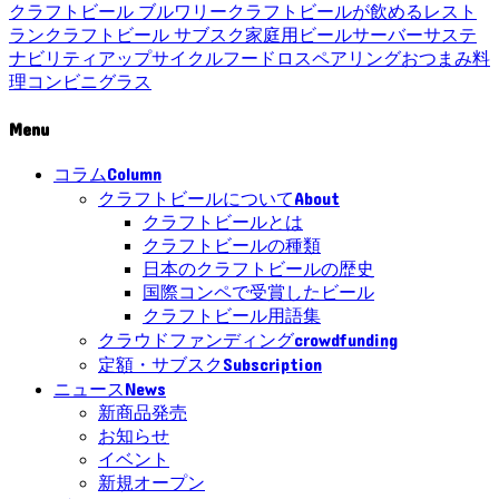
クラフトビール ブルワリー
クラフトビールが飲めるレスト
ラン
クラフトビール サブスク
家庭用ビールサーバー
サステ
ナビリティ
アップサイクル
フードロス
ペアリング
おつまみ
料
理
コンビニ
グラス
Menu
Column
コラム
About
クラフトビールについて
クラフトビールとは
クラフトビールの種類
日本のクラフトビールの歴史
国際コンペで受賞したビール
クラフトビール用語集
crowdfunding
クラウドファンディング
Subscription
定額・サブスク
News
ニュース
新商品発売
お知らせ
イベント
新規オープン