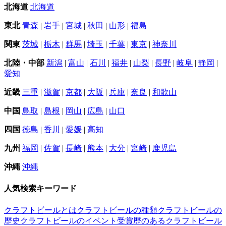
北海道
北海道
東北
青森
|
岩手
|
宮城
|
秋田
|
山形
|
福島
関東
茨城
|
栃木
|
群馬
|
埼玉
|
千葉
|
東京
|
神奈川
北陸・中部
新潟
|
富山
|
石川
|
福井
|
山梨
|
長野
|
岐阜
|
静岡
|
愛知
近畿
三重
|
滋賀
|
京都
|
大阪
|
兵庫
|
奈良
|
和歌山
中国
鳥取
|
島根
|
岡山
|
広島
|
山口
四国
徳島
|
香川
|
愛媛
|
高知
九州
福岡
|
佐賀
|
長崎
|
熊本
|
大分
|
宮崎
|
鹿児島
沖縄
沖縄
人気検索キーワード
クラフトビールとは
クラフトビールの種類
クラフトビールの
歴史
クラフトビールのイベント
受賞歴のあるクラフトビール