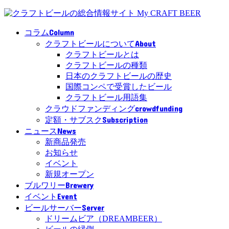
Column
コラム
About
クラフトビールについて
クラフトビールとは
クラフトビールの種類
日本のクラフトビールの歴史
国際コンペで受賞したビール
クラフトビール用語集
crowdfunding
クラウドファンディング
Subscription
定額・サブスク
News
ニュース
新商品発売
お知らせ
イベント
新規オープン
Brewery
ブルワリー
Event
イベント
Server
ビールサーバー
ドリームビア（DREAMBEER）