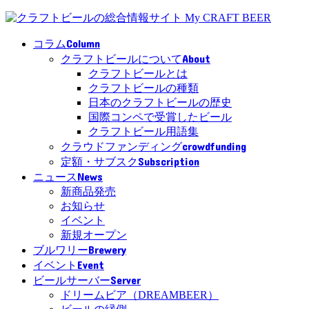
Column
コラム
About
クラフトビールについて
クラフトビールとは
クラフトビールの種類
日本のクラフトビールの歴史
国際コンペで受賞したビール
クラフトビール用語集
crowdfunding
クラウドファンディング
Subscription
定額・サブスク
News
ニュース
新商品発売
お知らせ
イベント
新規オープン
Brewery
ブルワリー
Event
イベント
Server
ビールサーバー
ドリームビア（DREAMBEER）