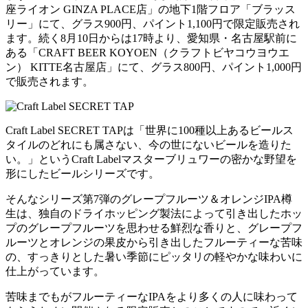
座ライオン GINZA PLACE店」の地下1階フロア「ブラッス
リー」にて、グラス900円、パイント1,100円で限定販売され
ます。続く8月10日からは17時より、愛知県・名古屋駅前に
ある「CRAFT BEER KOYOEN（クラフトビヤコウヨウエ
ン） KITTE名古屋店」にて、グラス800円、パイント1,000円
で販売されます。
Craft Label SECRET TAPは「世界に100種以上あるビールス
タイルのどれにも属さない、今の世にないビールを造りた
い。」というCraft Labelマスターブリュワーの密かな野望を
形にしたビールシリーズです。
そんなシリーズ第7弾のグレープフルーツ＆オレンジIPA樽
生は、独自のドライホッピング製法によって引き出したホッ
プのグレープフルーツを思わせる鮮烈な香りと、グレープフ
ルーツとオレンジの果皮から引き出したフルーティーな苦味
の、すっきりとした暑い季節にピッタリの軽やかな味わいに
仕上がっています。
苦味までもがフルーティーなIPAをより多くの人に味わって