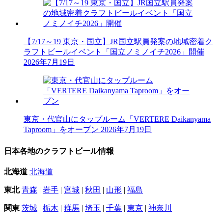
【7/17～19 東京・国立】JR国立駅員発案の地域密着ク
ラフトビールイベント「国立ノミノイチ2026」開催
2026年7月19日
東京・代官山にタップルーム「VERTERE Daikanyama
Taproom」をオープン
2026年7月19日
日本各地のクラフトビール情報
北海道
北海道
東北
青森
|
岩手
|
宮城
|
秋田
|
山形
|
福島
関東
茨城
|
栃木
|
群馬
|
埼玉
|
千葉
|
東京
|
神奈川