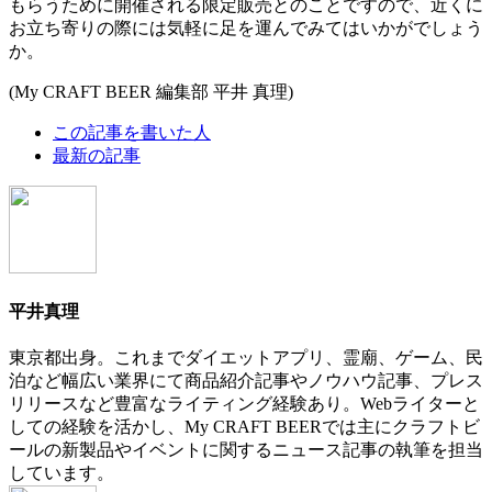
もらうために開催される限定販売とのことですので、近くに
お立ち寄りの際には気軽に足を運んでみてはいかがでしょう
か。
(My CRAFT BEER 編集部 平井 真理)
The
この記事を書いた人
following
最新の記事
two
tabs
change
content
below.
平井真理
東京都出身。これまでダイエットアプリ、霊廟、ゲーム、民
泊など幅広い業界にて商品紹介記事やノウハウ記事、プレス
リリースなど豊富なライティング経験あり。Webライターと
しての経験を活かし、My CRAFT BEERでは主にクラフトビ
ールの新製品やイベントに関するニュース記事の執筆を担当
しています。