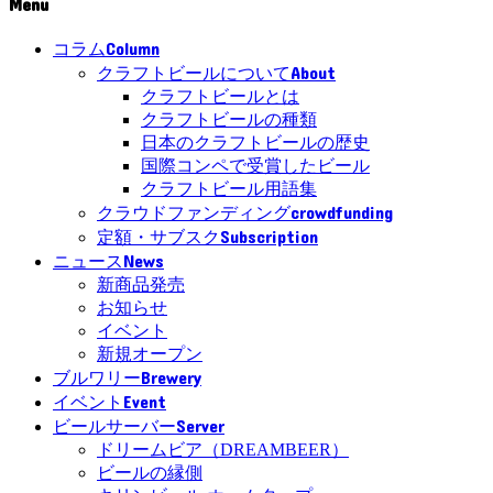
Menu
Column
コラム
About
クラフトビールについて
クラフトビールとは
クラフトビールの種類
日本のクラフトビールの歴史
国際コンペで受賞したビール
クラフトビール用語集
crowdfunding
クラウドファンディング
Subscription
定額・サブスク
News
ニュース
新商品発売
お知らせ
イベント
新規オープン
Brewery
ブルワリー
Event
イベント
Server
ビールサーバー
ドリームビア（DREAMBEER）
ビールの縁側