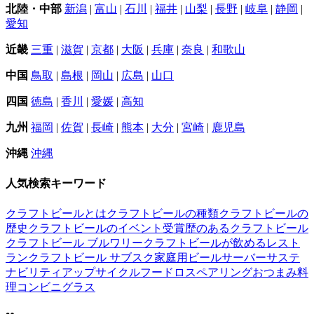
北陸・中部
新潟
|
富山
|
石川
|
福井
|
山梨
|
長野
|
岐阜
|
静岡
|
愛知
近畿
三重
|
滋賀
|
京都
|
大阪
|
兵庫
|
奈良
|
和歌山
中国
鳥取
|
島根
|
岡山
|
広島
|
山口
四国
徳島
|
香川
|
愛媛
|
高知
九州
福岡
|
佐賀
|
長崎
|
熊本
|
大分
|
宮崎
|
鹿児島
沖縄
沖縄
人気検索キーワード
クラフトビールとは
クラフトビールの種類
クラフトビールの
歴史
クラフトビールのイベント
受賞歴のあるクラフトビール
クラフトビール ブルワリー
クラフトビールが飲めるレスト
ラン
クラフトビール サブスク
家庭用ビールサーバー
サステ
ナビリティ
アップサイクル
フードロス
ペアリング
おつまみ
料
理
コンビニ
グラス