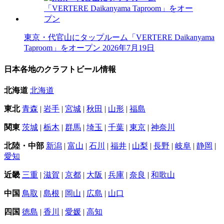
東京・代官山にタップルーム「VERTERE Daikanyama
Taproom」をオープン
2026年7月19日
日本各地のクラフトビール情報
北海道
北海道
東北
青森
|
岩手
|
宮城
|
秋田
|
山形
|
福島
関東
茨城
|
栃木
|
群馬
|
埼玉
|
千葉
|
東京
|
神奈川
北陸・中部
新潟
|
富山
|
石川
|
福井
|
山梨
|
長野
|
岐阜
|
静岡
|
愛知
近畿
三重
|
滋賀
|
京都
|
大阪
|
兵庫
|
奈良
|
和歌山
中国
鳥取
|
島根
|
岡山
|
広島
|
山口
四国
徳島
|
香川
|
愛媛
|
高知