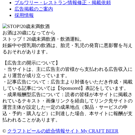
ブルワリー・レストラン情報修正・掲載依頼
広告掲載のご案内
採用情報
お酒は20歳になってから
ストップ！20歳未満飲酒・飲酒運転。
妊娠中や授乳期の飲酒は、胎児・乳児の発育に悪影響を与え
るおそれがあります。
【広告主の開示について】
・当サイトは、主に広告主の皆様から支払われる広告収入に
より運営が成り立っています。
・記事広告について：広告主より対価をいただき作成・掲載
している記事については【Sponsored】表記をしています。
・成果報酬型広告について：読者の皆様が本サイトに掲載さ
れているテキスト・画像リンクを経由してリンク先サイトの
運営主体が設定した一定の成果地点（製品・サービスの申
込・予約・購入など）に到達した場合、本サイトに報酬が支
払われることがあります。
©
クラフトビールの総合情報サイト My CRAFT BEER