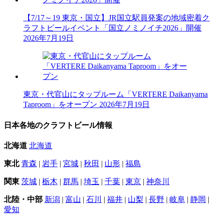
【7/17～19 東京・国立】JR国立駅員発案の地域密着ク
ラフトビールイベント「国立ノミノイチ2026」開催
2026年7月19日
東京・代官山にタップルーム「VERTERE Daikanyama
Taproom」をオープン
2026年7月19日
日本各地のクラフトビール情報
北海道
北海道
東北
青森
|
岩手
|
宮城
|
秋田
|
山形
|
福島
関東
茨城
|
栃木
|
群馬
|
埼玉
|
千葉
|
東京
|
神奈川
北陸・中部
新潟
|
富山
|
石川
|
福井
|
山梨
|
長野
|
岐阜
|
静岡
|
愛知