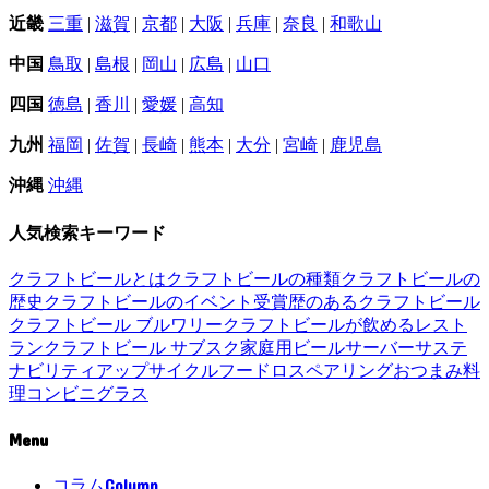
近畿
三重
|
滋賀
|
京都
|
大阪
|
兵庫
|
奈良
|
和歌山
中国
鳥取
|
島根
|
岡山
|
広島
|
山口
四国
徳島
|
香川
|
愛媛
|
高知
九州
福岡
|
佐賀
|
長崎
|
熊本
|
大分
|
宮崎
|
鹿児島
沖縄
沖縄
人気検索キーワード
クラフトビールとは
クラフトビールの種類
クラフトビールの
歴史
クラフトビールのイベント
受賞歴のあるクラフトビール
クラフトビール ブルワリー
クラフトビールが飲めるレスト
ラン
クラフトビール サブスク
家庭用ビールサーバー
サステ
ナビリティ
アップサイクル
フードロス
ペアリング
おつまみ
料
理
コンビニ
グラス
Menu
Column
コラム