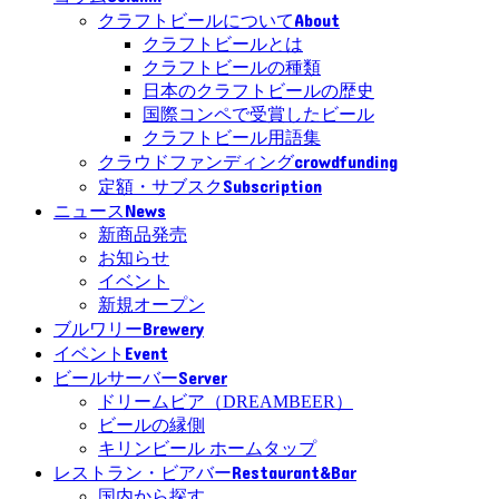
About
クラフトビールについて
クラフトビールとは
クラフトビールの種類
日本のクラフトビールの歴史
国際コンペで受賞したビール
クラフトビール用語集
crowdfunding
クラウドファンディング
Subscription
定額・サブスク
News
ニュース
新商品発売
お知らせ
イベント
新規オープン
Brewery
ブルワリー
Event
イベント
Server
ビールサーバー
ドリームビア（DREAMBEER）
ビールの縁側
キリンビール ホームタップ
Restaurant&Bar
レストラン・ビアバー
国内から探す