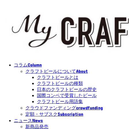
Column
コラム
About
クラフトビールについて
クラフトビールとは
クラフトビールの種類
日本のクラフトビールの歴史
国際コンペで受賞したビール
クラフトビール用語集
crowdfunding
クラウドファンディング
Subscription
定額・サブスク
News
ニュース
新商品発売