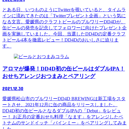
とある日、いつものようにTwitterを覗いていると、タイムラ
インに流れてきたのは「Twitterプレゼント企画」という気に
なる文言。愛媛県のクラフトビールのブルワリーDD4Dが、
缶ビールの発売を記念してフォロワーに向けたプレゼント企
画を実施していました。今回、当選したDD4Dの定番クラフ
トビール4本を徹底レビュー！DD4Dのおいしさに迫りま
す。
コラム
アロマが爆発！DD4D初の缶ビールはダブルIPA！
おせちアレンジおつまみとペアリング
2021.12.30
愛媛県松山市のブルワリーDD4D BREWINGは新工場をスタ
ートさせ、2021年12月に缶の商品をリリースしました。
DD4D初の缶ビールとなるダブルIPAの「Debut」をレビュ
ー！ お正月の定番おせち料理「なます」をアレンジしたベ
トナムのサンドイッチ「バインミー」をペアリングしてみま
した。