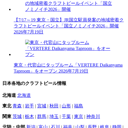
【7/17～19 東京・国立】JR国立駅員発案の地域密着ク
ラフトビールイベント「国立ノミノイチ2026」開催
2026年7月19日
東京・代官山にタップルーム「VERTERE Daikanyama
Taproom」をオープン
2026年7月19日
日本各地のクラフトビール情報
北海道
北海道
東北
青森
|
岩手
|
宮城
|
秋田
|
山形
|
福島
関東
茨城
|
栃木
|
群馬
|
埼玉
|
千葉
|
東京
|
神奈川
北陸・中部
新潟
|
富山
|
石川
|
福井
|
山梨
|
長野
|
岐阜
|
静岡
|