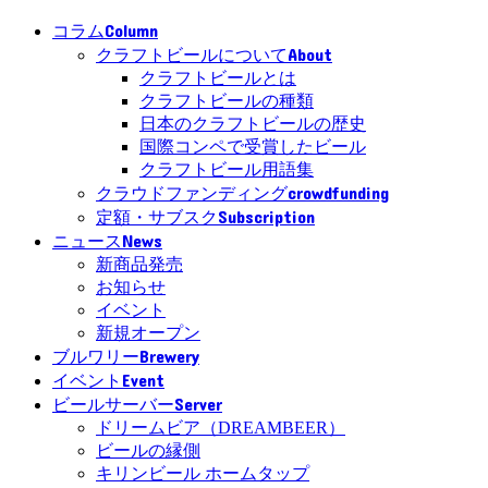
Column
コラム
About
クラフトビールについて
クラフトビールとは
クラフトビールの種類
日本のクラフトビールの歴史
国際コンペで受賞したビール
クラフトビール用語集
crowdfunding
クラウドファンディング
Subscription
定額・サブスク
News
ニュース
新商品発売
お知らせ
イベント
新規オープン
Brewery
ブルワリー
Event
イベント
Server
ビールサーバー
ドリームビア（DREAMBEER）
ビールの縁側
キリンビール ホームタップ