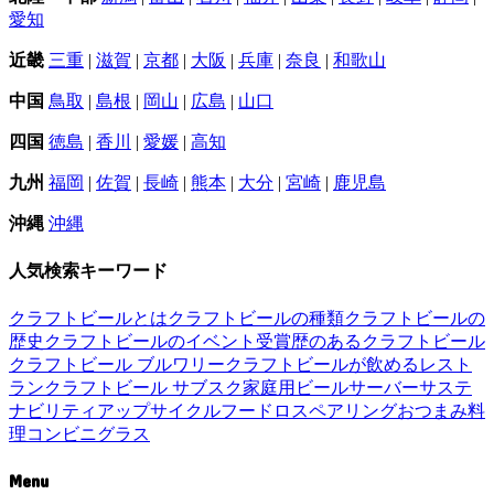
愛知
近畿
三重
|
滋賀
|
京都
|
大阪
|
兵庫
|
奈良
|
和歌山
中国
鳥取
|
島根
|
岡山
|
広島
|
山口
四国
徳島
|
香川
|
愛媛
|
高知
九州
福岡
|
佐賀
|
長崎
|
熊本
|
大分
|
宮崎
|
鹿児島
沖縄
沖縄
人気検索キーワード
クラフトビールとは
クラフトビールの種類
クラフトビールの
歴史
クラフトビールのイベント
受賞歴のあるクラフトビール
クラフトビール ブルワリー
クラフトビールが飲めるレスト
ラン
クラフトビール サブスク
家庭用ビールサーバー
サステ
ナビリティ
アップサイクル
フードロス
ペアリング
おつまみ
料
理
コンビニ
グラス
Menu