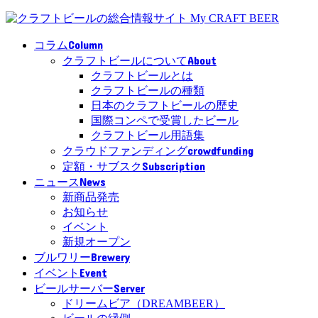
Column
コラム
About
クラフトビールについて
クラフトビールとは
クラフトビールの種類
日本のクラフトビールの歴史
国際コンペで受賞したビール
クラフトビール用語集
crowdfunding
クラウドファンディング
Subscription
定額・サブスク
News
ニュース
新商品発売
お知らせ
イベント
新規オープン
Brewery
ブルワリー
Event
イベント
Server
ビールサーバー
ドリームビア（DREAMBEER）