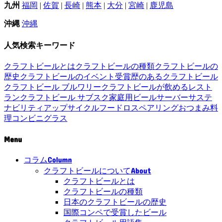
九州
福岡
|
佐賀
|
長崎
|
熊本
|
大分
|
宮崎
|
鹿児島
沖縄
沖縄
人気検索キーワード
クラフトビールとは
クラフトビールの種類
クラフトビールの
歴史
クラフトビールのイベント
受賞歴のあるクラフトビール
クラフトビール ブルワリー
クラフトビールが飲めるレスト
ラン
クラフトビール サブスク
家庭用ビールサーバー
サステ
ナビリティ
アップサイクル
フードロス
ペアリング
おつまみ
料
理
コンビニ
グラス
Menu
Column
コラム
About
クラフトビールについて
クラフトビールとは
クラフトビールの種類
日本のクラフトビールの歴史
国際コンペで受賞したビール