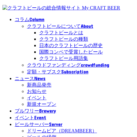
Column
コラム
About
クラフトビールについて
クラフトビールとは
クラフトビールの種類
日本のクラフトビールの歴史
国際コンペで受賞したビール
クラフトビール用語集
crowdfunding
クラウドファンディング
Subscription
定額・サブスク
News
ニュース
新商品発売
お知らせ
イベント
新規オープン
Brewery
ブルワリー
Event
イベント
Server
ビールサーバー
ドリームビア（DREAMBEER）