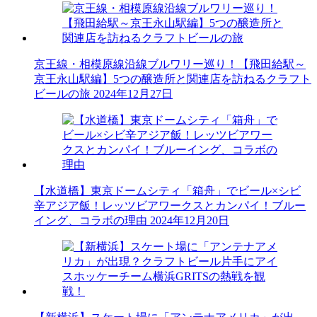
京王線・相模原線沿線ブルワリー巡り！【飛田給駅～
京王永山駅編】5つの醸造所と関連店を訪ねるクラフト
ビールの旅
2024年12月27日
【水道橋】東京ドームシティ「箱舟」でビール×シビ
辛アジア飯！レッツビアワークスとカンパイ！ブルー
イング、コラボの理由
2024年12月20日