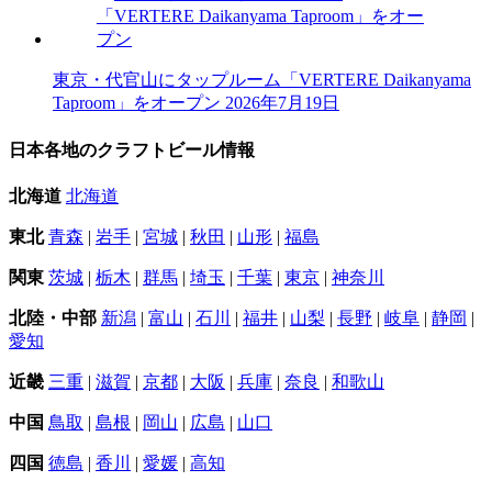
東京・代官山にタップルーム「VERTERE Daikanyama
Taproom」をオープン
2026年7月19日
日本各地のクラフトビール情報
北海道
北海道
東北
青森
|
岩手
|
宮城
|
秋田
|
山形
|
福島
関東
茨城
|
栃木
|
群馬
|
埼玉
|
千葉
|
東京
|
神奈川
北陸・中部
新潟
|
富山
|
石川
|
福井
|
山梨
|
長野
|
岐阜
|
静岡
|
愛知
近畿
三重
|
滋賀
|
京都
|
大阪
|
兵庫
|
奈良
|
和歌山
中国
鳥取
|
島根
|
岡山
|
広島
|
山口
四国
徳島
|
香川
|
愛媛
|
高知