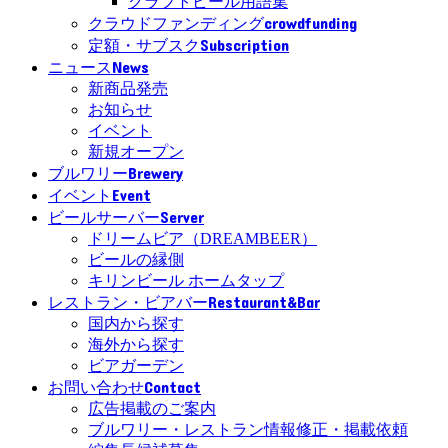
クラフトビール用語集
crowdfunding
クラウドファンディング
Subscription
定額・サブスク
News
ニュース
新商品発売
お知らせ
イベント
新規オープン
Brewery
ブルワリー
Event
イベント
Server
ビールサーバー
ドリームビア（DREAMBEER）
ビールの縁側
キリンビール ホームタップ
Restaurant&Bar
レストラン・ビアバー
国内から探す
海外から探す
ビアガーデン
Contact
お問い合わせ
広告掲載のご案内
ブルワリー・レストラン情報修正・掲載依頼