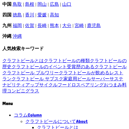
中国
鳥取
|
島根
|
岡山
|
広島
|
山口
四国
徳島
|
香川
|
愛媛
|
高知
九州
福岡
|
佐賀
|
長崎
|
熊本
|
大分
|
宮崎
|
鹿児島
沖縄
沖縄
人気検索キーワード
クラフトビールとは
クラフトビールの種類
クラフトビールの
歴史
クラフトビールのイベント
受賞歴のあるクラフトビール
クラフトビール ブルワリー
クラフトビールが飲めるレスト
ラン
クラフトビール サブスク
家庭用ビールサーバー
サステ
ナビリティ
アップサイクル
フードロス
ペアリング
おつまみ
料
理
コンビニ
グラス
Menu
Column
コラム
About
クラフトビールについて
クラフトビールとは