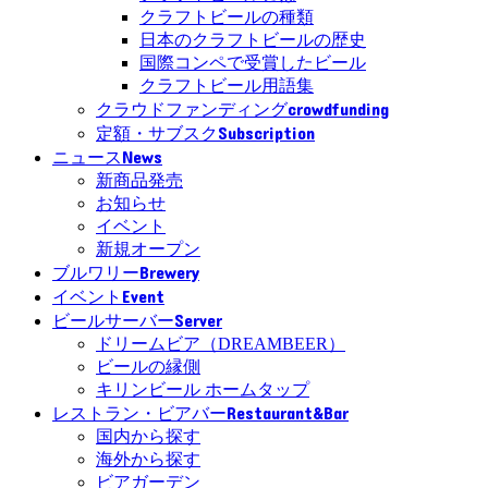
クラフトビールの種類
日本のクラフトビールの歴史
国際コンペで受賞したビール
クラフトビール用語集
crowdfunding
クラウドファンディング
Subscription
定額・サブスク
News
ニュース
新商品発売
お知らせ
イベント
新規オープン
Brewery
ブルワリー
Event
イベント
Server
ビールサーバー
ドリームビア（DREAMBEER）
ビールの縁側
キリンビール ホームタップ
Restaurant&Bar
レストラン・ビアバー
国内から探す
海外から探す
ビアガーデン