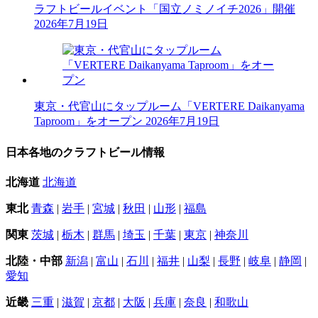
ラフトビールイベント「国立ノミノイチ2026」開催
2026年7月19日
東京・代官山にタップルーム「VERTERE Daikanyama
Taproom」をオープン
2026年7月19日
日本各地のクラフトビール情報
北海道
北海道
東北
青森
|
岩手
|
宮城
|
秋田
|
山形
|
福島
関東
茨城
|
栃木
|
群馬
|
埼玉
|
千葉
|
東京
|
神奈川
北陸・中部
新潟
|
富山
|
石川
|
福井
|
山梨
|
長野
|
岐阜
|
静岡
|
愛知
近畿
三重
|
滋賀
|
京都
|
大阪
|
兵庫
|
奈良
|
和歌山