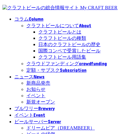
Column
コラム
About
クラフトビールについて
クラフトビールとは
クラフトビールの種類
日本のクラフトビールの歴史
国際コンペで受賞したビール
クラフトビール用語集
crowdfunding
クラウドファンディング
Subscription
定額・サブスク
News
ニュース
新商品発売
お知らせ
イベント
新規オープン
Brewery
ブルワリー
Event
イベント
Server
ビールサーバー
ドリームビア（DREAMBEER）