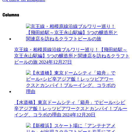
Columns
京王線・相模原線沿線ブルワリー巡り！【飛田給駅～
京王永山駅編】5つの醸造所と関連店を訪ねるクラフト
ビールの旅
2024年12月27日
【水道橋】東京ドームシティ「箱舟」でビール×シビ
辛アジア飯！レッツビアワークスとカンパイ！ブルー
イング、コラボの理由
2024年12月20日