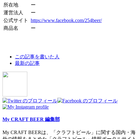
所在地
ー
運営法人
ー
公式サイト
https://www.facebook.com/254beer/
商品名
ー
The
この記事を書いた人
following
最新の記事
two
tabs
change
content
below.
My CRAFT BEER 編集部
My CRAFT BEERは、「クラフトビール」に関する国内・海
外の情報をまとめた「クラフトビール」情報ポータルサイト