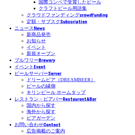
国際コンペで受賞したビール
クラフトビール用語集
crowdfunding
クラウドファンディング
Subscription
定額・サブスク
News
ニュース
新商品発売
お知らせ
イベント
新規オープン
Brewery
ブルワリー
Event
イベント
Server
ビールサーバー
ドリームビア（DREAMBEER）
ビールの縁側
キリンビール ホームタップ
Restaurant&Bar
レストラン・ビアバー
国内から探す
海外から探す
ビアガーデン
Contact
お問い合わせ
広告掲載のご案内