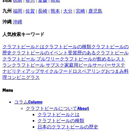
四国
徳島
|
香川
|
愛媛
|
高知
九州
福岡
|
佐賀
|
長崎
|
熊本
|
大分
|
宮崎
|
鹿児島
沖縄
沖縄
人気検索キーワード
クラフトビールとは
クラフトビールの種類
クラフトビールの
歴史
クラフトビールのイベント
受賞歴のあるクラフトビール
クラフトビール ブルワリー
クラフトビールが飲めるレスト
ラン
クラフトビール サブスク
家庭用ビールサーバー
サステ
ナビリティ
アップサイクル
フードロス
ペアリング
おつまみ
料
理
コンビニ
グラス
Menu
Column
コラム
About
クラフトビールについて
クラフトビールとは
クラフトビールの種類
日本のクラフトビールの歴史