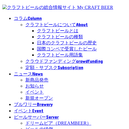
Column
コラム
About
クラフトビールについて
クラフトビールとは
クラフトビールの種類
日本のクラフトビールの歴史
国際コンペで受賞したビール
クラフトビール用語集
crowdfunding
クラウドファンディング
Subscription
定額・サブスク
News
ニュース
新商品発売
お知らせ
イベント
新規オープン
Brewery
ブルワリー
Event
イベント
Server
ビールサーバー
ドリームビア（DREAMBEER）