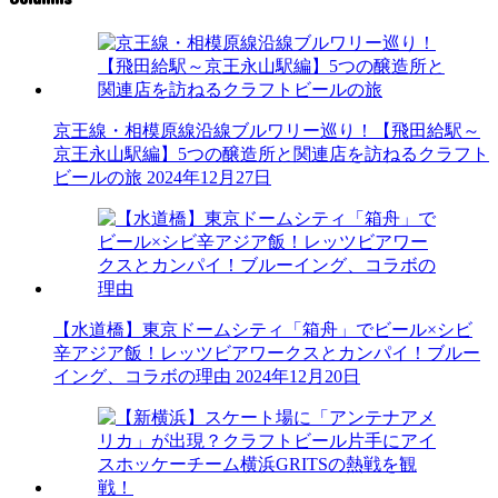
京王線・相模原線沿線ブルワリー巡り！【飛田給駅～
京王永山駅編】5つの醸造所と関連店を訪ねるクラフト
ビールの旅
2024年12月27日
【水道橋】東京ドームシティ「箱舟」でビール×シビ
辛アジア飯！レッツビアワークスとカンパイ！ブルー
イング、コラボの理由
2024年12月20日