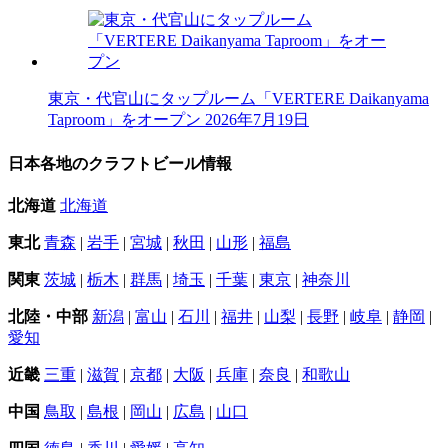
東京・代官山にタップルーム「VERTERE Daikanyama
Taproom」をオープン
2026年7月19日
日本各地のクラフトビール情報
北海道
北海道
東北
青森
|
岩手
|
宮城
|
秋田
|
山形
|
福島
関東
茨城
|
栃木
|
群馬
|
埼玉
|
千葉
|
東京
|
神奈川
北陸・中部
新潟
|
富山
|
石川
|
福井
|
山梨
|
長野
|
岐阜
|
静岡
|
愛知
近畿
三重
|
滋賀
|
京都
|
大阪
|
兵庫
|
奈良
|
和歌山
中国
鳥取
|
島根
|
岡山
|
広島
|
山口