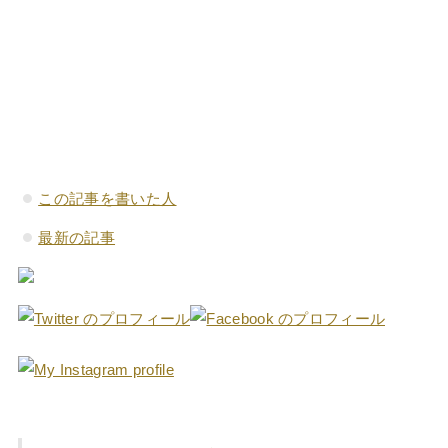
The
この記事を書いた人
following
最新の記事
two
tabs
change
content
below.