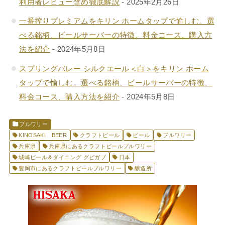
利用者レビュー含め徹底解説
- 2025年2月26日
一番搾りプレミアムをキリン ホームタップで愉しむ。選
べる銘柄、ビールサーバーの特徴、料金コース、購入方
法を紹介
- 2024年5月8日
スプリングバレー シルクエール＜白＞をキリン ホーム
タップで愉しむ。選べる銘柄、ビールサーバーの特徴、
料金コース、購入方法を紹介
- 2024年5月8日
ブルワリー
KINOSAKI BEER
クラフトビール
ビール
ブルワリー
兵庫県
兵庫県にあるクラフトビールブルワリー
城崎ビール＆ダイニング グビガブ
日本
豊岡市にあるクラフトビールブルワリー
醸造所