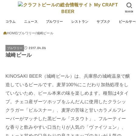
SEARCH
コラム
ニュース
ブルワリー
レストラン
サブスク
ビールサー
HOME
ブルワリー
城崎ビール
2017.04.06
ブルワリー
城崎ビール
KINOSAKI BEER（城崎ビール）は、兵庫県の城崎温泉で醸
造しているビールです。麦芽100%にこだわり加熱処理をし
ていないため、ビール本来の味を楽しめます。種類は4タイ
プ。チェコ産ザーツホップをふんだんに使用したクラシッ
クラガー「ピルスナー」、麦芽の苦味と甘いカラメルフレ
ーバーがマッチした黒ビール「スタウト」、フルーティー
な香りと飲みやすい口当たりが人気の「ヴァイツェン」、
ちょっと甘めの口当たりの良さとホップのキレが人気の