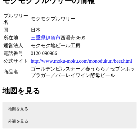
モクモクブルワリーの情報
ブルワリー
モクモクブルワリー
名
国
日本
所在地
三重県
伊賀市
西湯舟3609
運営法人
モクモク地ビール工房
電話番号
0120-090986
公式サイト
http://www.moku-moku.com/monodukuri/beer.html
ゴールデンピルスナー／春うらら／セブンホッ
商品名
プラガー／バーレイワイン酵母ビール
地図を見る
地図を見る
外観を見る