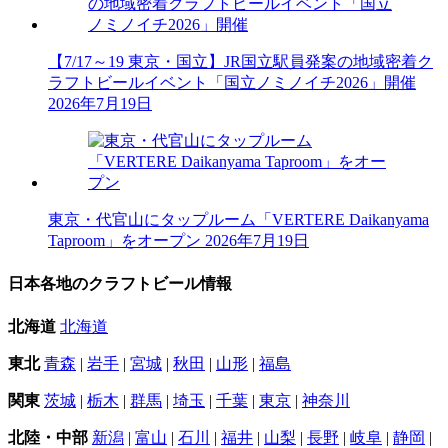
【7/17～19 東京・国立】JR国立駅員発案の地域密着ク
ラフトビールイベント「国立ノミノイチ2026」開催
2026年7月19日
東京・代官山にタップルーム「VERTERE Daikanyama
Taproom」をオープン
2026年7月19日
日本各地のクラフトビール情報
北海道
北海道
東北
青森
|
岩手
|
宮城
|
秋田
|
山形
|
福島
関東
茨城
|
栃木
|
群馬
|
埼玉
|
千葉
|
東京
|
神奈川
北陸・中部
新潟
|
富山
|
石川
|
福井
|
山梨
|
長野
|
岐阜
|
静岡
|