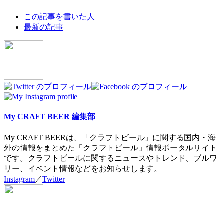
The
この記事を書いた人
following
最新の記事
two
tabs
change
content
below.
My CRAFT BEER 編集部
My CRAFT BEERは、「クラフトビール」に関する国内・海
外の情報をまとめた「クラフトビール」情報ポータルサイト
です。クラフトビールに関するニュースやトレンド、ブルワ
リー、イベント情報などをお知らせします。
Instagram
／
Twitter