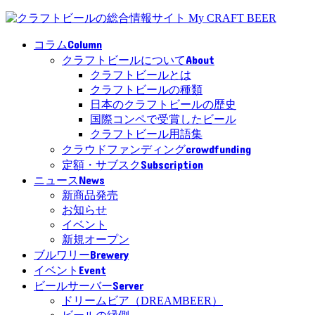
Column
コラム
About
クラフトビールについて
クラフトビールとは
クラフトビールの種類
日本のクラフトビールの歴史
国際コンペで受賞したビール
クラフトビール用語集
crowdfunding
クラウドファンディング
Subscription
定額・サブスク
News
ニュース
新商品発売
お知らせ
イベント
新規オープン
Brewery
ブルワリー
Event
イベント
Server
ビールサーバー
ドリームビア（DREAMBEER）