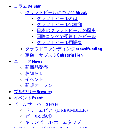
Column
コラム
About
クラフトビールについて
クラフトビールとは
クラフトビールの種類
日本のクラフトビールの歴史
国際コンペで受賞したビール
クラフトビール用語集
crowdfunding
クラウドファンディング
Subscription
定額・サブスク
News
ニュース
新商品発売
お知らせ
イベント
新規オープン
Brewery
ブルワリー
Event
イベント
Server
ビールサーバー
ドリームビア（DREAMBEER）
ビールの縁側
キリンビール ホームタップ