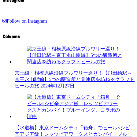
Follow on Instagram
Columns
京王線・相模原線沿線ブルワリー巡り！【飛田給駅～
京王永山駅編】5つの醸造所と関連店を訪ねるクラフト
ビールの旅
2024年12月27日
【水道橋】東京ドームシティ「箱舟」でビール×シビ
辛アジア飯！レッツビアワークスとカンパイ！ブルー