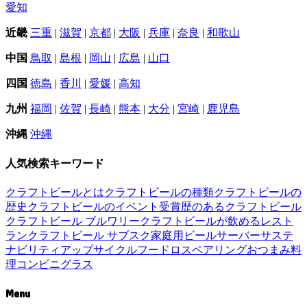
愛知
近畿
三重
|
滋賀
|
京都
|
大阪
|
兵庫
|
奈良
|
和歌山
中国
鳥取
|
島根
|
岡山
|
広島
|
山口
四国
徳島
|
香川
|
愛媛
|
高知
九州
福岡
|
佐賀
|
長崎
|
熊本
|
大分
|
宮崎
|
鹿児島
沖縄
沖縄
人気検索キーワード
クラフトビールとは
クラフトビールの種類
クラフトビールの
歴史
クラフトビールのイベント
受賞歴のあるクラフトビール
クラフトビール ブルワリー
クラフトビールが飲めるレスト
ラン
クラフトビール サブスク
家庭用ビールサーバー
サステ
ナビリティ
アップサイクル
フードロス
ペアリング
おつまみ
料
理
コンビニ
グラス
Menu