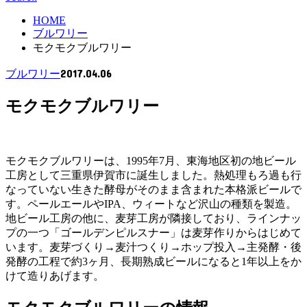
HOME
ブルワリー
モクモクブルワリー
2017.04.06
ブルワリー
モクモクブルワリー
モクモクブルワリーは、1995年7月、東海地区初の地ビール
工房として三重県伊賀市に誕生しました。熱処理もろ過も行
なっていない生きた酵母がそのまま含まれた本格派ビールで
す。ペールエールやIPA、ウィートなど沢山の種類を製造。
地ビール工房の他に、麦芽工房が隣接しており、ラインナッ
プの一つ「ゴールデンピルスナー」は麦芽作りからはじめて
います。麦芽づくり→麦汁つくり→ホップ投入→主発酵・後
発酵の工程で約3ヶ月、長期熟成ビールになると1年以上をか
けて造りあげます。