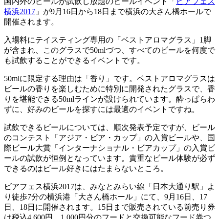
国内外のビールが試飲し放題のビールイベント「
ビアフェス
横浜2017
」が9月16日から18日まで横浜の大さん橋ホールで
開催されます。
入場料にテイスティング専用の「ベストアロマグラス」1脚
が含まれ、このグラスで50mlづつ、すべてのビールを何度で
も試飲することができるイベントです。
50mlに限定する理由は「香り」です。ベストアロマグラスは
ビールの香りを楽しむために特別に開発されたグラスで、香
りを堪能できる50mlラインが設けられています。酔っぱらわ
ずに、好みのビールを探すには最適のイベントですね。
試飲できるビールについては、順次発表予定ですが、ビール
のコンテスト「アジア・ビア・カップ」の入賞ビールや、国
際ビール大賞「インターナショナル・ビアカップ」の入賞ビ
ールの試飲が恒例となっています。貴重なビール体験が必ず
できるのはビール好きにはたまらないところ。
ビアフェス横浜2017は、みなとみらい線「日本大通り駅」よ
り徒歩7分の横浜港「大さん橋ホール」にて、9月16日、17
日、18日に開催されます。15日まで販売されている前売り券
は税込4,600円。1,000円分のフードと交換可能なフード券つ