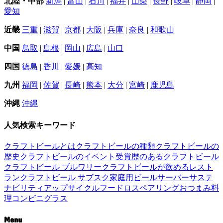
北陸・中部
新潟
|
富山
|
石川
|
福井
|
山梨
|
長野
|
岐阜
|
静岡
|
愛知
近畿
三重
|
滋賀
|
京都
|
大阪
|
兵庫
|
奈良
|
和歌山
中国
鳥取
|
島根
|
岡山
|
広島
|
山口
四国
徳島
|
香川
|
愛媛
|
高知
九州
福岡
|
佐賀
|
長崎
|
熊本
|
大分
|
宮崎
|
鹿児島
沖縄
沖縄
人気検索キーワード
クラフトビールとは
クラフトビールの種類
クラフトビールの
歴史
クラフトビールのイベント
受賞歴のあるクラフトビール
クラフトビール ブルワリー
クラフトビールが飲めるレスト
ラン
クラフトビール サブスク
家庭用ビールサーバー
サステ
ナビリティ
アップサイクル
フードロス
ペアリング
おつまみ
料
理
コンビニ
グラス
Menu