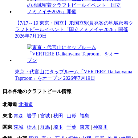
【7/17～19 東京・国立】JR国立駅員発案の地域密着ク
ラフトビールイベント「国立ノミノイチ2026」開催
2026年7月19日
東京・代官山にタップルーム「VERTERE Daikanyama
Taproom」をオープン
2026年7月19日
日本各地のクラフトビール情報
北海道
北海道
東北
青森
|
岩手
|
宮城
|
秋田
|
山形
|
福島
関東
茨城
|
栃木
|
群馬
|
埼玉
|
千葉
|
東京
|
神奈川