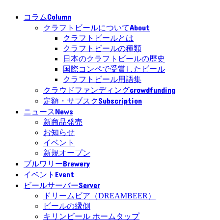
Column
コラム
About
クラフトビールについて
クラフトビールとは
クラフトビールの種類
日本のクラフトビールの歴史
国際コンペで受賞したビール
クラフトビール用語集
crowdfunding
クラウドファンディング
Subscription
定額・サブスク
News
ニュース
新商品発売
お知らせ
イベント
新規オープン
Brewery
ブルワリー
Event
イベント
Server
ビールサーバー
ドリームビア（DREAMBEER）
ビールの縁側
キリンビール ホームタップ