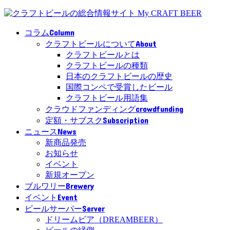
Column
コラム
About
クラフトビールについて
クラフトビールとは
クラフトビールの種類
日本のクラフトビールの歴史
国際コンペで受賞したビール
クラフトビール用語集
crowdfunding
クラウドファンディング
Subscription
定額・サブスク
News
ニュース
新商品発売
お知らせ
イベント
新規オープン
Brewery
ブルワリー
Event
イベント
Server
ビールサーバー
ドリームビア（DREAMBEER）