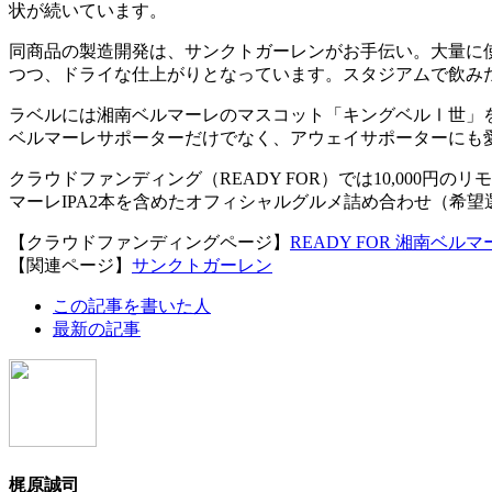
状が続いています。
同商品の製造開発は、サンクトガーレンがお手伝い。大量に使
つつ、ドライな仕上がりとなっています。スタジアムで飲み
ラベルには湘南ベルマーレのマスコット「キングベルⅠ世」
ベルマーレサポーターだけでなく、アウェイサポーターにも
クラウドファンディング（READY FOR）では10,000円
マーレIPA2本を含めたオフィシャルグルメ詰め合わせ（希
【クラウドファンディングページ】
READY FOR 湘南ベル
【関連ページ】
サンクトガーレン
The
この記事を書いた人
following
最新の記事
two
tabs
change
content
below.
梶原誠司