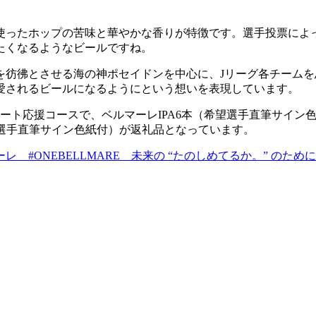
ったホップの苦味と華やかな香りが特徴です。選手投票によって
たくなるようなビールですね。
を彷彿とさせる海の神ポセイドンを中心に、Jリーグ各チーム
愛されるビールになるようにという想いを表現しています。
のリモート応援コースで、ベルマーレIPA6本（希望選手直筆サイン
望選手直筆サイン色紙付）が返礼品となっています。
マーレ #ONEBELLMARE 未来の “たのしめてるか。” のため