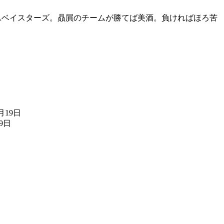
NAベイスターズ。贔屓のチームが勝てば美酒。負ければほろ苦
。
7月19日
19日