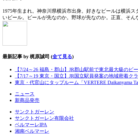
1975年生まれ。神奈川県横浜市出身。好きなビールは横浜
いビール。ビールが先なのか。野球が先なのか。正直、そん
最新記事 by 梶原誠司
(
全て見る
)
【7/24～26 福島・郡山】JR郡山駅前で東北最大級のビール
【7/17～19 東京・国立】JR国立駅員発案の地域密着
東京・代官山にタップルーム「VERTERE Daikanyama T
ニュース
新商品発売
サンクトガーレン
サンクトガーレン有限会社
ベルマーレIPA
湘南ベルマーレ