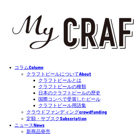
Column
コラム
About
クラフトビールについて
クラフトビールとは
クラフトビールの種類
日本のクラフトビールの歴史
国際コンペで受賞したビール
クラフトビール用語集
crowdfunding
クラウドファンディング
Subscription
定額・サブスク
News
ニュース
新商品発売