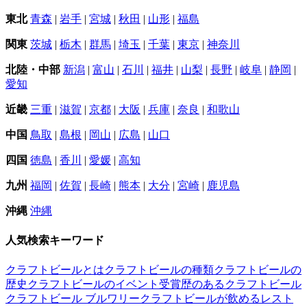
東北
青森
|
岩手
|
宮城
|
秋田
|
山形
|
福島
関東
茨城
|
栃木
|
群馬
|
埼玉
|
千葉
|
東京
|
神奈川
北陸・中部
新潟
|
富山
|
石川
|
福井
|
山梨
|
長野
|
岐阜
|
静岡
|
愛知
近畿
三重
|
滋賀
|
京都
|
大阪
|
兵庫
|
奈良
|
和歌山
中国
鳥取
|
島根
|
岡山
|
広島
|
山口
四国
徳島
|
香川
|
愛媛
|
高知
九州
福岡
|
佐賀
|
長崎
|
熊本
|
大分
|
宮崎
|
鹿児島
沖縄
沖縄
人気検索キーワード
クラフトビールとは
クラフトビールの種類
クラフトビールの
歴史
クラフトビールのイベント
受賞歴のあるクラフトビール
クラフトビール ブルワリー
クラフトビールが飲めるレスト