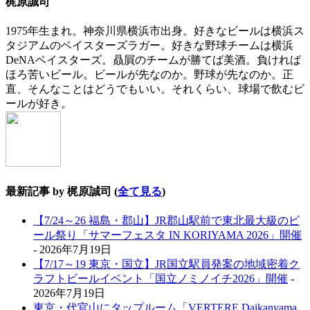
梶原誠司
1975年生まれ。神奈川県横浜市出身。好きなビールは横浜ス
タジアムのベイスターズラガー。好きな野球チームは横浜
DeNAベイスターズ。贔屓のチームが勝てば美酒。負ければ
ほろ苦いビール。ビールが先なのか。野球が先なのか。正
直、そんなことはどうでもいい。それくらい、球場で飲むビ
ールが好き。
最新記事 by 梶原誠司
(
全て見る
)
【7/24～26 福島・郡山】JR郡山駅前で東北最大級のビ
ール祭り「サマーフェスタ IN KORIYAMA 2026」開催
- 2026年7月19日
【7/17～19 東京・国立】JR国立駅員発案の地域密着ク
ラフトビールイベント「国立ノミノイチ2026」開催
-
2026年7月19日
東京・代官山にタップルーム「VERTERE Daikanyama