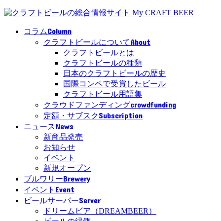
Column
コラム
About
クラフトビールについて
クラフトビールとは
クラフトビールの種類
日本のクラフトビールの歴史
国際コンペで受賞したビール
クラフトビール用語集
crowdfunding
クラウドファンディング
Subscription
定額・サブスク
News
ニュース
新商品発売
お知らせ
イベント
新規オープン
Brewery
ブルワリー
Event
イベント
Server
ビールサーバー
ドリームビア（DREAMBEER）