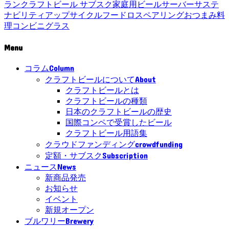
ラン
クラフトビール サブスク
家庭用ビールサーバー
サステ
ナビリティ
アップサイクル
フードロス
ペアリング
おつまみ
料
理
コンビニ
グラス
Menu
Column
コラム
About
クラフトビールについて
クラフトビールとは
クラフトビールの種類
日本のクラフトビールの歴史
国際コンペで受賞したビール
クラフトビール用語集
crowdfunding
クラウドファンディング
Subscription
定額・サブスク
News
ニュース
新商品発売
お知らせ
イベント
新規オープン
Brewery
ブルワリー