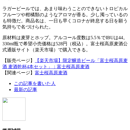
ラガービールでは、あまり味わうことのできないトロピカル
フルーツや柑橘類のようなアロマが香る。少し濁っているの
も特徴だ。商品名は、一日も早くコロナが終息する日を願う
気持ちで名づけられた。
原材料は麦芽とホップ。アルコール度数は5.5％でIBUは44。
330ml瓶で希望小売価格は528円（税込）。富士桜高原麦酒公
式通販サイト（楽天市場）で購入できる。
【販売ページ】
【楽天市場】限定醸造ビール「富士桜高原麦
酒 麦酒乾杯4本セット」：富士桜高原麦酒
【関連ページ】
富士桜高原麦酒
The
この記事を書いた人
following
最新の記事
two
tabs
change
content
below.