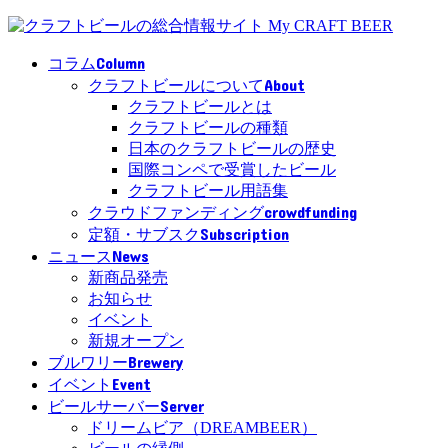
Column
コラム
About
クラフトビールについて
クラフトビールとは
クラフトビールの種類
日本のクラフトビールの歴史
国際コンペで受賞したビール
クラフトビール用語集
crowdfunding
クラウドファンディング
Subscription
定額・サブスク
News
ニュース
新商品発売
お知らせ
イベント
新規オープン
Brewery
ブルワリー
Event
イベント
Server
ビールサーバー
ドリームビア（DREAMBEER）